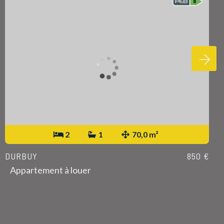
2
1
70,0 m²
DURBUY
850 €
Appartement à louer