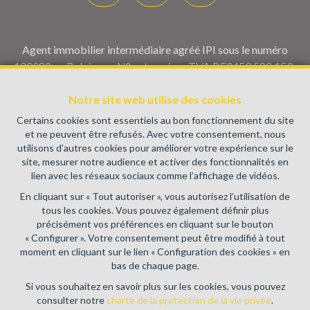
Agent immobilier intermédiaire agréé IPI sous le numéro
100082 en Belgique - N° entreprise : TVA BE0459.580.159-
Instance de contrôle: Institut professionnel des agents
immobiliers, rue du Luxembourg 16B, 1000 Bruxelles (+32 2
Notre site web utilise des cookies
505 38 50 - info@ipi.be) - Soumis au
code déontologique de l’
Certains cookies sont essentiels au bon fonctionnement du site
IPI
et ne peuvent être refusés. Avec votre consentement, nous
utilisons d’autres cookies pour améliorer votre expérience sur le
RC professionnelle et cautionnement via AXA Belgium SA,
site, mesurer notre audience et activer des fonctionnalités en
Place du Trône 1, 1000 Bruxelles – police n° 730.390.160.
lien avec les réseaux sociaux comme l’affichage de vidéos.
Couverture valable pour les activités réalisées en Belgique
En cliquant sur « Tout autoriser », vous autorisez l’utilisation de
Conditions générales d'utilisation du site
tous les cookies. Vous pouvez également définir plus
précisément vos préférences en cliquant sur le bouton
Charte de la protection de la vie privée
« Configurer ». Votre consentement peut être modifié à tout
moment en cliquant sur le lien « Configuration des cookies » en
Configuration des cookies
bas de chaque page.
Si vous souhaitez en savoir plus sur les cookies, vous pouvez
consulter notre
charte de la protection de la vie privée
.