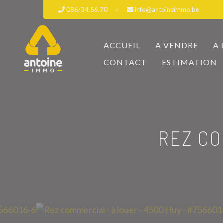
086/34.56.70
info@antoineimmo.be
ACCUEIL
A VENDRE
A
CONTACT
ESTIMATION
REZ CO