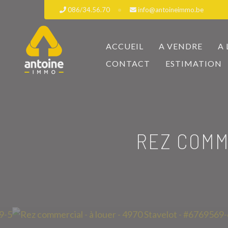
086/34.56.70
info@antoineimmo.be
ACCUEIL
A VENDRE
A
CONTACT
ESTIMATION
REZ COMM