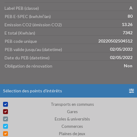
A
Label PEB (classe)
80
PEB E-SPEC (kwh/m²/an)
13.26
Emission CO2 (émission CO2)
7342
E total (Kwh/an)
20220502504512
PEB code unique
02/05/2032
PEB valide jusqu'au (datetime)
02/05/2022
Date du PEB (datetime)
Non
Obligation de rénovation
Sélection des points d'intérêts
Transports en communs
Gares
Ecoles & universités
Commerces
Plaines de jeux