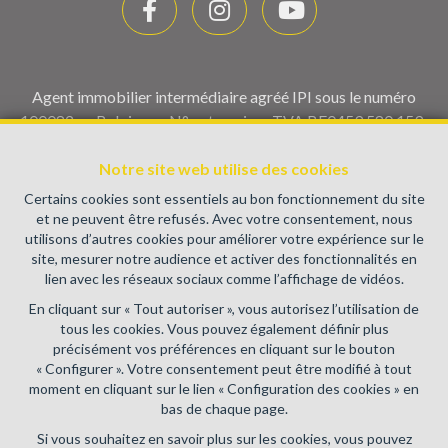
Agent immobilier intermédiaire agréé IPI sous le numéro
100082 en Belgique - N° entreprise : TVA BE0459.580.159-
Instance de contrôle: Institut professionnel des agents
Notre site web utilise des cookies
immobiliers, rue du Luxembourg 16B, 1000 Bruxelles (+32 2
505 38 50 - info@ipi.be) - Soumis au
code déontologique de l’
Certains cookies sont essentiels au bon fonctionnement du site
IPI
et ne peuvent être refusés. Avec votre consentement, nous
utilisons d’autres cookies pour améliorer votre expérience sur le
RC professionnelle et cautionnement via AXA Belgium SA,
site, mesurer notre audience et activer des fonctionnalités en
Place du Trône 1, 1000 Bruxelles – police n° 730.390.160.
lien avec les réseaux sociaux comme l’affichage de vidéos.
Couverture valable pour les activités réalisées en Belgique
En cliquant sur « Tout autoriser », vous autorisez l’utilisation de
Conditions générales d'utilisation du site
tous les cookies. Vous pouvez également définir plus
précisément vos préférences en cliquant sur le bouton
Charte de la protection de la vie privée
« Configurer ». Votre consentement peut être modifié à tout
moment en cliquant sur le lien « Configuration des cookies » en
Configuration des cookies
bas de chaque page.
Si vous souhaitez en savoir plus sur les cookies, vous pouvez