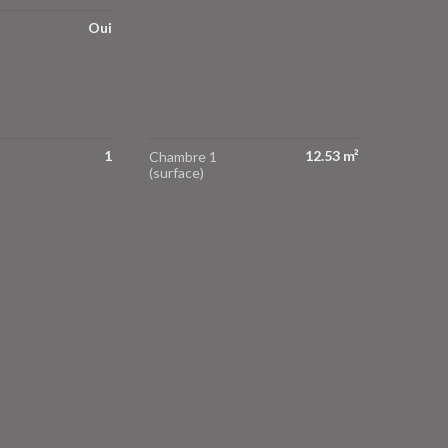
Oui
1
12.53 m²
Chambre 1
(surface)