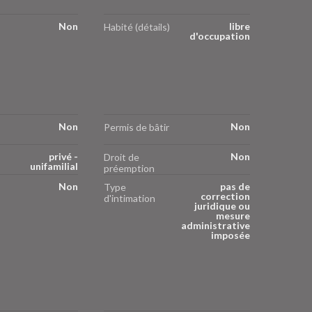
Non
libre
Habité (détails)
d'occupation
Non
Non
Permis de bâtir
privé -
Non
Droit de
unifamilial
préemption
Non
pas de
Type
correction
d'intimation
juridique ou
mesure
administrative
imposée