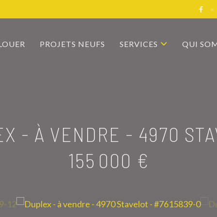
 LOUER
PROJETS NEUFS
SERVICES
QUI SO
X - À VENDRE
-
4970 ST
155 000 €