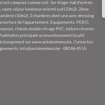
nt est composé comme suit: 1er étage: hall d'entrée
), vaste séjour lumineux orienté sud (33m2). 2ème
, buanderie (10m2), 2 chambres dont une avec dressing
la surface de l'appartement. Equipements: PEB D,
mazout, châssis double vitrage PVC, toiture récente
habitation principale ou investissement locatif.
éléchargement sur www.antoineimmo.be. Contactez-
ignements: info@antoineimmo.be - 080 86 45 55.