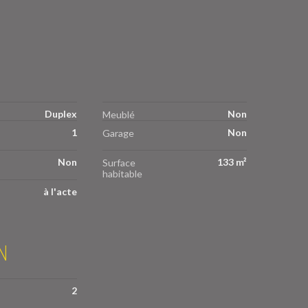
Duplex
Non
Meublé
1
Non
Garage
Non
133 m²
Surface
habitable
à l'acte
N
2