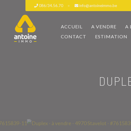
086/34.56.70
info@antoineimmo.be
ACCUEIL
A VENDRE
A
CONTACT
ESTIMATION
DUPLE