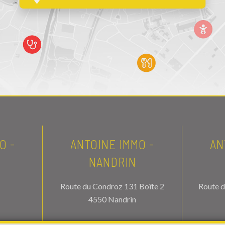
O -
ANTOINE IMMO -
AN
NANDRIN
Route du Condroz 131 Boîte 2
Route d
4550 Nandrin
70
TEL.
085/21.56.76
T