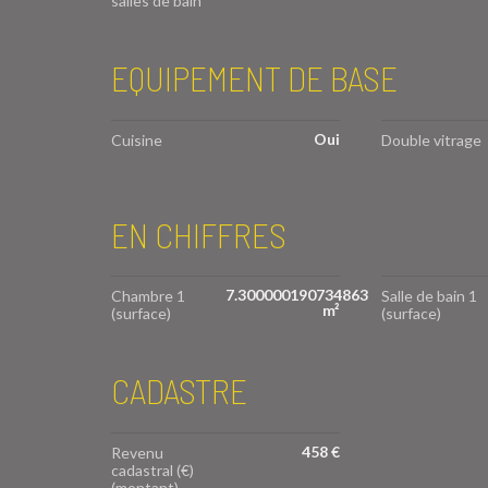
salles de bain
EQUIPEMENT DE BASE
Oui
Cuisine
Double vitrage
EN CHIFFRES
7.300000190734863
Chambre 1
Salle de bain 1
m²
(surface)
(surface)
CADASTRE
458 €
Revenu
cadastral (€)
(montant)