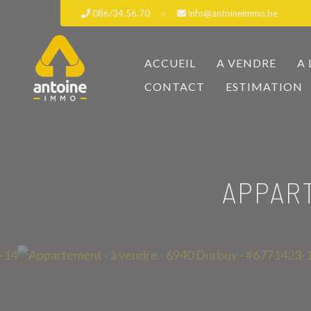
086/34.56.70
info@antoineimmo.be
ACCUEIL
A VENDRE
A
CONTACT
ESTIMATION
APPAR