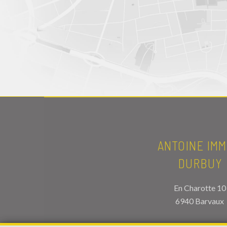
ANTOINE IMM
DURBUY
En Charotte 10
6940 Barvaux
TEL.
086/34.56.