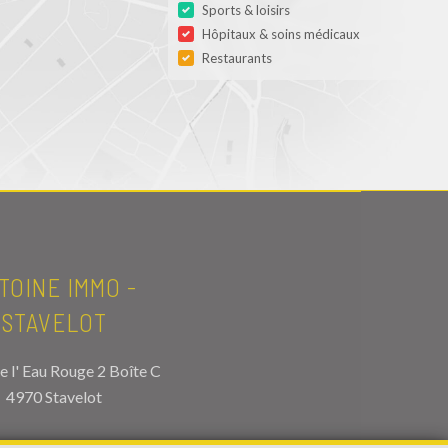
Sports & loisirs
Hôpitaux & soins médicaux
Restaurants
TOINE IMMO -
STAVELOT
e l' Eau Rouge 2 Boîte C
4970 Stavelot
EL.
080/86.45.55