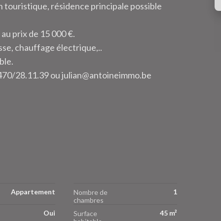
 touristique, résidence principale possible
au prix de 15 000 €.
sse, chauffage électrique,..
ble.
470/28.11.39 ou julian@antoineimmo.be
Appartement
1
Nombre de
chambres
Oui
45 m²
Surface