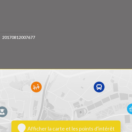
S
20170812007677
Afficher la carte et les points d'intérêt