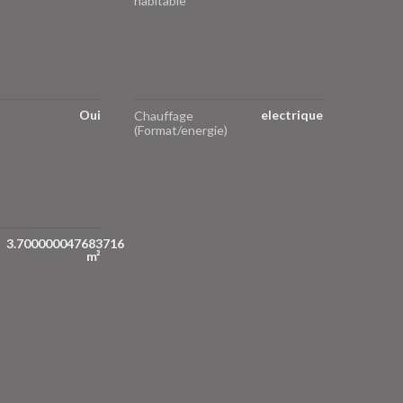
habitable
Oui
electrique
Chauffage
(Format/energie)
3.700000047683716
m²