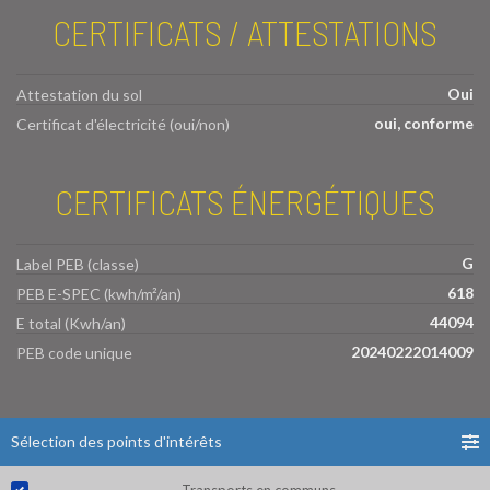
CERTIFICATS / ATTESTATIONS
Oui
Attestation du sol
oui, conforme
Certificat d'électricité (oui/non)
CERTIFICATS ÉNERGÉTIQUES
G
Label PEB (classe)
618
PEB E-SPEC (kwh/m²/an)
44094
E total (Kwh/an)
20240222014009
PEB code unique
Sélection des points d'intérêts