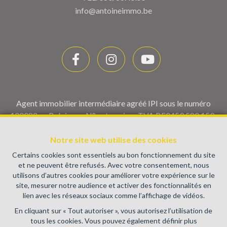
info@antoineimmo.be
Agent immobilier intermédiaire agréé IPI sous le numéro
100082 en Belgique - N° entreprise : TVA BE0459.580.159-
Instance de contrôle: Institut professionnel des agents
Notre site web utilise des cookies
immobiliers, rue du Luxembourg 16B, 1000 Bruxelles (+32 2
505 38 50 - info@ipi.be) - Soumis au
code déontologique de l’
Certains cookies sont essentiels au bon fonctionnement du site
IPI
et ne peuvent être refusés. Avec votre consentement, nous
utilisons d’autres cookies pour améliorer votre expérience sur le
RC professionnelle et cautionnement via AXA Belgium SA,
site, mesurer notre audience et activer des fonctionnalités en
Place du Trône 1, 1000 Bruxelles – police n° 730.390.160.
lien avec les réseaux sociaux comme l’affichage de vidéos.
Couverture valable pour les activités réalisées en Belgique
En cliquant sur « Tout autoriser », vous autorisez l’utilisation de
Conditions générales d'utilisation du site
tous les cookies. Vous pouvez également définir plus