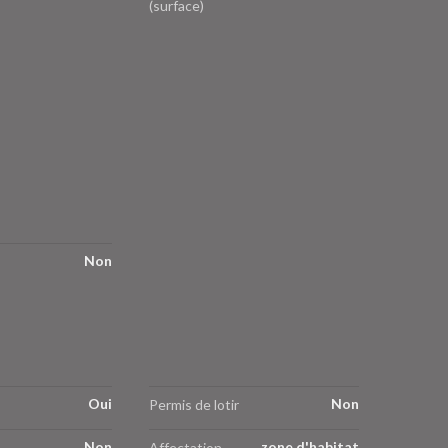
(surface)
Non
Oui
Non
Permis de lotir
Non
zone d'habitat
Affectation