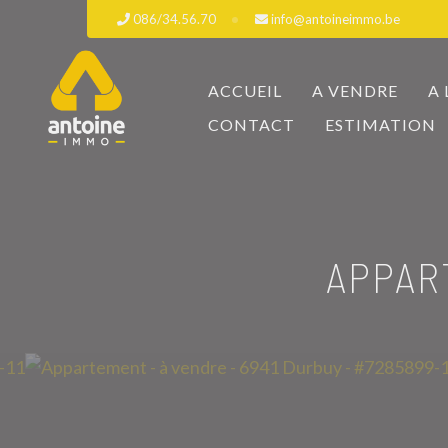
086/34.56.70
info@antoineimmo.be
ACCUEIL
A VENDRE
A
CONTACT
ESTIMATION
APPAR