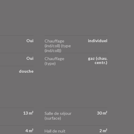
Oui
individuel
Chauffage
(ind/coll) (type
(ind/coll))
Oui
gaz (chau.
Chauffage
centr.)
(type)
douche
13 m²
30 m²
Salle de séjour
(surface)
4 m²
2 m²
Hall de nuit