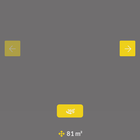
81 m²