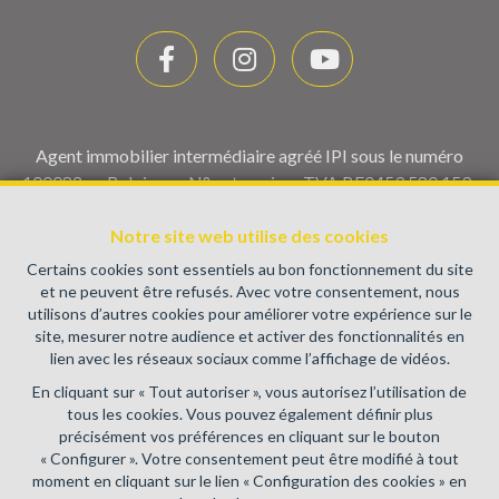
Agent immobilier intermédiaire agréé IPI sous le numéro
100082 en Belgique - N° entreprise : TVA BE0459.580.159-
Instance de contrôle: Institut professionnel des agents
immobiliers, rue du Luxembourg 16B, 1000 Bruxelles (+32 2
Notre site web utilise des cookies
505 38 50 - info@ipi.be) - Soumis au
code déontologique de l’
Certains cookies sont essentiels au bon fonctionnement du site
IPI
et ne peuvent être refusés. Avec votre consentement, nous
utilisons d’autres cookies pour améliorer votre expérience sur le
RC professionnelle et cautionnement via AXA Belgium SA,
site, mesurer notre audience et activer des fonctionnalités en
Place du Trône 1, 1000 Bruxelles – police n° 730.390.160.
lien avec les réseaux sociaux comme l’affichage de vidéos.
Couverture valable pour les activités réalisées en Belgique
En cliquant sur « Tout autoriser », vous autorisez l’utilisation de
Conditions générales d'utilisation du site
tous les cookies. Vous pouvez également définir plus
précisément vos préférences en cliquant sur le bouton
Charte de la protection de la vie privée
« Configurer ». Votre consentement peut être modifié à tout
moment en cliquant sur le lien « Configuration des cookies » en
Configuration des cookies