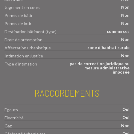
Non
Jugement en cours
Non
Permis de bâtir
Non
Permis de lotir
commerces
Destination bâtiment (type)
Non
Droit de préemption
zone d'habitat rurale
Affectation urbanistique
Non
Intimation en justice
pas de correction juridique ou
Type d'intimation
mesure administrative
imposée
RACCORDEMENTS
Oui
Égouts
Oui
Électricité
Non
Gaz
Oui
Câbles téléphoniques