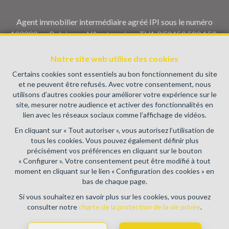
Agent immobilier intermédiaire agréé IPI sous le numéro
100082 en Belgique - N° entreprise : TVA BE0459.580.159-
Instance de contrôle: Institut professionnel des agents
Notre site web utilise des cookies
immobiliers, rue du Luxembourg 16B, 1000 Bruxelles (+32 2
505 38 50 - info@ipi.be) - Soumis au
code déontologique de l’
Certains cookies sont essentiels au bon fonctionnement du site
IPI
et ne peuvent être refusés. Avec votre consentement, nous
utilisons d’autres cookies pour améliorer votre expérience sur le
RC professionnelle et cautionnement via AXA Belgium SA,
site, mesurer notre audience et activer des fonctionnalités en
Place du Trône 1, 1000 Bruxelles – police n° 730.390.160.
lien avec les réseaux sociaux comme l’affichage de vidéos.
Couverture valable pour les activités réalisées en Belgique
En cliquant sur « Tout autoriser », vous autorisez l’utilisation de
Conditions générales d'utilisation du site
tous les cookies. Vous pouvez également définir plus
précisément vos préférences en cliquant sur le bouton
Charte de la protection de la vie privée
« Configurer ». Votre consentement peut être modifié à tout
moment en cliquant sur le lien « Configuration des cookies » en
Configuration des cookies
bas de chaque page.
Si vous souhaitez en savoir plus sur les cookies, vous pouvez
consulter notre
charte de la protection de la vie privée
.
POWERED BY
WHISE
DESIGNED AND DEVELOPED BY