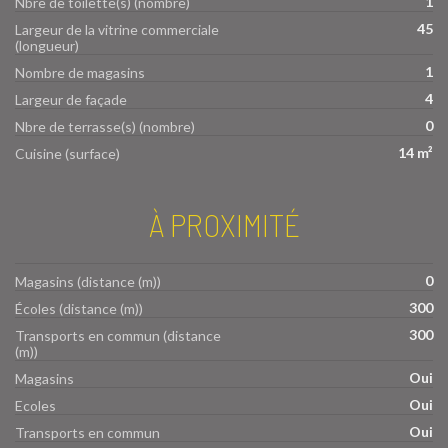
1
Nbre de toilette(s) (nombre)
45
Largeur de la vitrine commerciale
(longueur)
1
Nombre de magasins
4
Largeur de façade
0
Nbre de terrasse(s) (nombre)
14 m²
Cuisine (surface)
À PROXIMITÉ
0
Magasins (distance (m))
300
Écoles (distance (m))
300
Transports en commun (distance
(m))
Oui
Magasins
Oui
Ecoles
Oui
Transports en commun