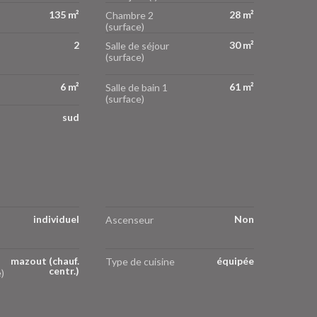
135 m²
28 m²
Chambre 2
(surface)
2
30 m²
Salle de séjour
(surface)
6 m²
61 m²
Salle de bain 1
(surface)
sud
individuel
Non
Ascenseur
mazout (chauf.
équipée
Type de cuisine
centr.)
)