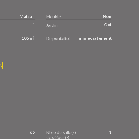
Maison
Non
Meublé
1
Oui
Jardin
105 m²
immédiatement
Disponibilité
N
65
1
Nbre de salle(s)
)
de séjour (-)