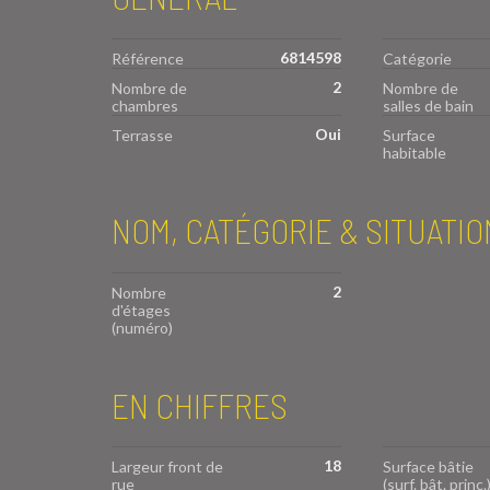
6814598
Référence
Catégorie
2
Nombre de
Nombre de
chambres
salles de bain
Oui
Terrasse
Surface
habitable
NOM, CATÉGORIE & SITUATIO
2
Nombre
d'étages
(numéro)
EN CHIFFRES
18
Largeur front de
Surface bâtie
rue
(surf. bât. princ.