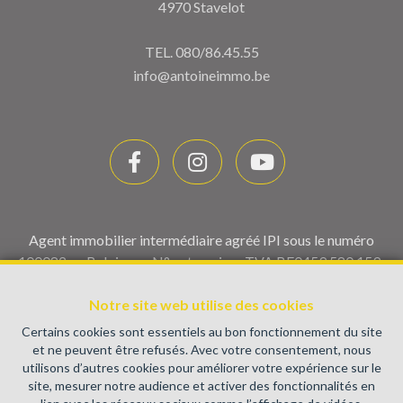
4970 Stavelot
TEL.
080/86.45.55
info@antoineimmo.be
Agent immobilier intermédiaire agréé IPI sous le numéro
100082 en Belgique - N° entreprise : TVA BE0459.580.159-
Instance de contrôle: Institut professionnel des agents
Notre site web utilise des cookies
immobiliers, rue du Luxembourg 16B, 1000 Bruxelles (+32 2
505 38 50 - info@ipi.be) - Soumis au
code déontologique de l’
Certains cookies sont essentiels au bon fonctionnement du site
IPI
et ne peuvent être refusés. Avec votre consentement, nous
utilisons d’autres cookies pour améliorer votre expérience sur le
RC professionnelle et cautionnement via AXA Belgium SA,
site, mesurer notre audience et activer des fonctionnalités en
Place du Trône 1, 1000 Bruxelles – police n° 730.390.160.