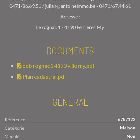
0471/86.69.51 / julian@antoineimmo.be - 0471/67.44.61
Adresse :
Le rognac 1 - 4190 Ferrières My
DOCUMENTS
peb rognac1 4190 ville my.pdf
Plan cadastral.pdf
GÉNÉRAL
6787122
Référence
Maison
Catégorie
Non
Meublé