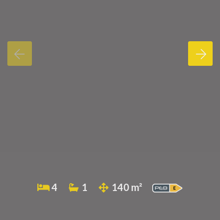
4
1
140 m²