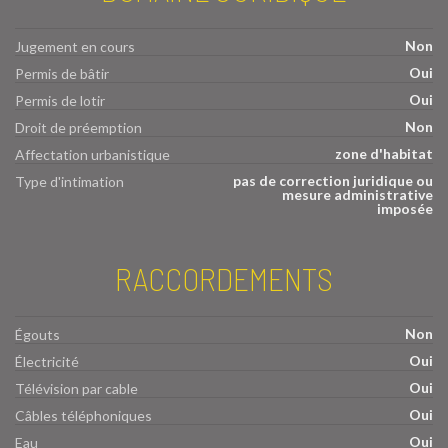
Non
Jugement en cours
Oui
Permis de bâtir
Oui
Permis de lotir
Non
Droit de préemption
zone d'habitat
Affectation urbanistique
pas de correction juridique ou
Type d'intimation
mesure administrative
imposée
RACCORDEMENTS
Non
Égouts
Oui
Électricité
Oui
Télévision par cable
Oui
Câbles téléphoniques
Oui
Eau