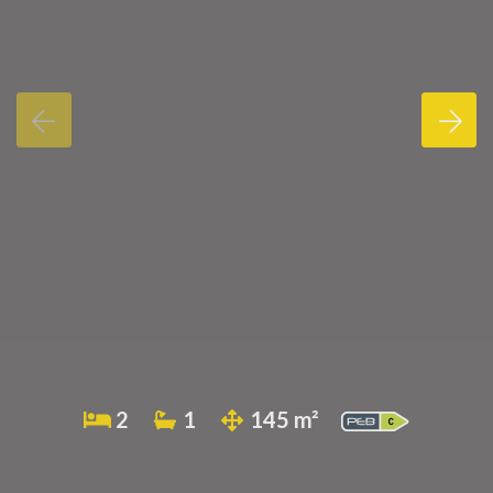
2
1
145 m²