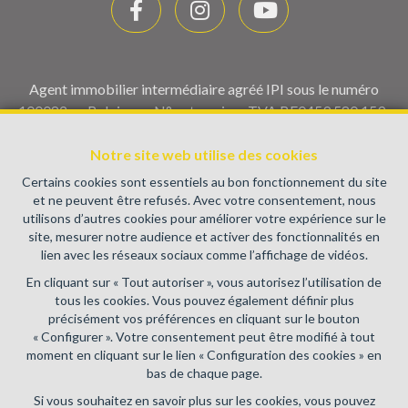
Agent immobilier intermédiaire agréé IPI sous le numéro
100082 en Belgique - N° entreprise : TVA BE0459.580.159-
Instance de contrôle: Institut professionnel des agents
immobiliers, rue du Luxembourg 16B, 1000 Bruxelles (+32 2
Notre site web utilise des cookies
505 38 50 - info@ipi.be) - Soumis au
code déontologique de l’
Certains cookies sont essentiels au bon fonctionnement du site
IPI
et ne peuvent être refusés. Avec votre consentement, nous
utilisons d’autres cookies pour améliorer votre expérience sur le
RC professionnelle et cautionnement via AXA Belgium SA,
site, mesurer notre audience et activer des fonctionnalités en
Place du Trône 1, 1000 Bruxelles – police n° 730.390.160.
lien avec les réseaux sociaux comme l’affichage de vidéos.
Couverture valable pour les activités réalisées en Belgique
En cliquant sur « Tout autoriser », vous autorisez l’utilisation de
Conditions générales d'utilisation du site
tous les cookies. Vous pouvez également définir plus
précisément vos préférences en cliquant sur le bouton
Charte de la protection de la vie privée
« Configurer ». Votre consentement peut être modifié à tout
moment en cliquant sur le lien « Configuration des cookies » en
Configuration des cookies
bas de chaque page.
Si vous souhaitez en savoir plus sur les cookies, vous pouvez