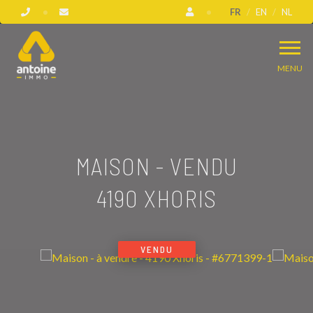
FR
EN
NL
MENU
MAISON - VENDU
4190 XHORIS
VENDU