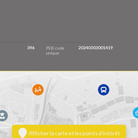
S
396
20240303001419
PEB code
unique
Afficher la carte et les points d'intérêt