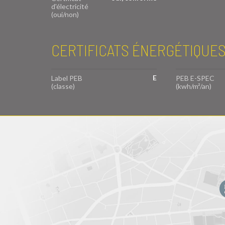
d'électricité
(oui/non)
CERTIFICATS ÉNERGÉTIQUE
E
Label PEB
PEB E-SPEC
(classe)
(kwh/m²/an)