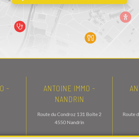
O -
ANTOINE IMMO -
AN
NANDRIN
Route du Condroz 131 Boîte 2
Route d
4550 Nandrin
70
TEL.
085/21.56.76
T