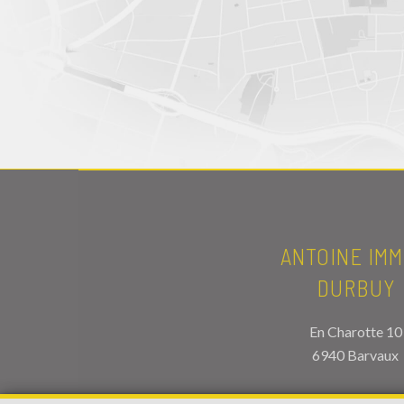
ANTOINE IMM
DURBUY
En Charotte 10
6940 Barvaux
TEL.
086/34.56.