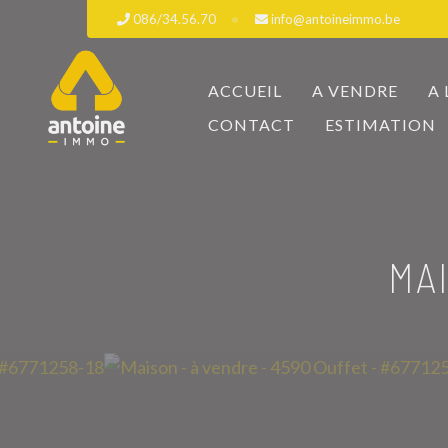
086/34.56.70
info@antoineimmo.be
ACCUEIL
A VENDRE
A
CONTACT
ESTIMATION
MA