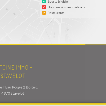
Sports & loisirs
Hôpitaux & soins médicaux
Restaurants
TOINE IMMO -
STAVELOT
e l' Eau Rouge 2 Boîte C
4970 Stavelot
EL.
080/86.45.55