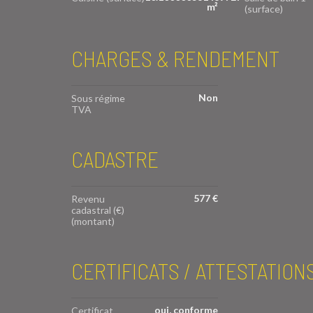
m²
(surface)
CHARGES & RENDEMENT
Non
Sous régime
TVA
CADASTRE
577 €
Revenu
cadastral (€)
(montant)
CERTIFICATS / ATTESTATION
oui, conforme
Certificat