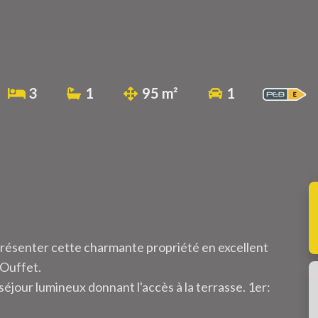
3
1
95 m²
1
 présenter cette charmante propriété en excellent
'Ouffet.
séjour lumineux donnant l'accès à la terrasse. 1er:
.