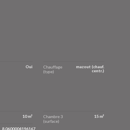
Oui
mazout (chauf.
Chauffage
centr.)
(type)
10 m²
15 m²
Chambre 3
(surface)
8.0600004196167