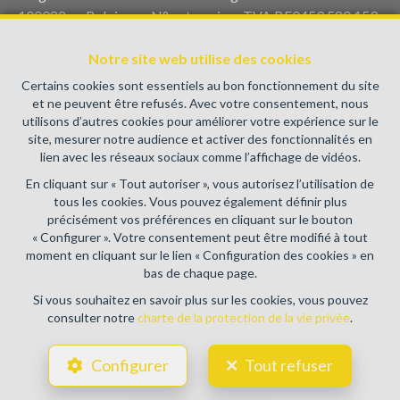
100082 en Belgique - N° entreprise : TVA BE0459.580.159-
Instance de contrôle: Institut professionnel des agents
immobiliers, rue du Luxembourg 16B, 1000 Bruxelles (+32 2
Notre site web utilise des cookies
505 38 50 - info@ipi.be) - Soumis au
code déontologique de l’
Certains cookies sont essentiels au bon fonctionnement du site
IPI
et ne peuvent être refusés. Avec votre consentement, nous
utilisons d’autres cookies pour améliorer votre expérience sur le
RC professionnelle et cautionnement via AXA Belgium SA,
site, mesurer notre audience et activer des fonctionnalités en
Place du Trône 1, 1000 Bruxelles – police n° 730.390.160.
lien avec les réseaux sociaux comme l’affichage de vidéos.
Couverture valable pour les activités réalisées en Belgique
En cliquant sur « Tout autoriser », vous autorisez l’utilisation de
Conditions générales d'utilisation du site
tous les cookies. Vous pouvez également définir plus
précisément vos préférences en cliquant sur le bouton
Charte de la protection de la vie privée
« Configurer ». Votre consentement peut être modifié à tout
moment en cliquant sur le lien « Configuration des cookies » en
Configuration des cookies
bas de chaque page.
Si vous souhaitez en savoir plus sur les cookies, vous pouvez
consulter notre
charte de la protection de la vie privée
.
POWERED BY
WHISE
DESIGNED AND DEVELOPED BY
Configurer
Tout refuser
WEBULOUS.IMMO