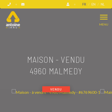
FR
EN
NL
MENU
MAISON - VENDU
4960 MALMEDY
VENDU