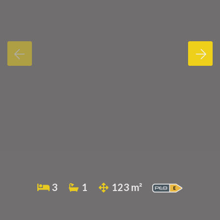
3
1
123 m²