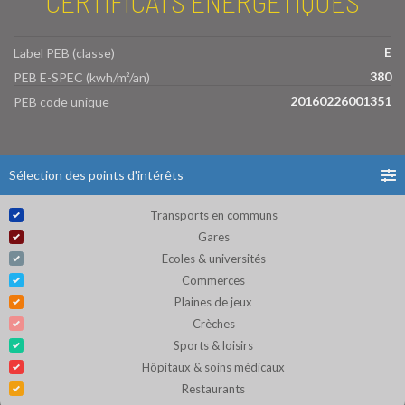
CERTIFICATS ÉNERGÉTIQUES
E
Label PEB (classe)
380
PEB E-SPEC (kwh/m²/an)
20160226001351
PEB code unique
Sélection des points d'intérêts
Transports en communs
Gares
Ecoles & universités
Commerces
Plaines de jeux
Crèches
Sports & loisirs
Hôpitaux & soins médicaux
Restaurants