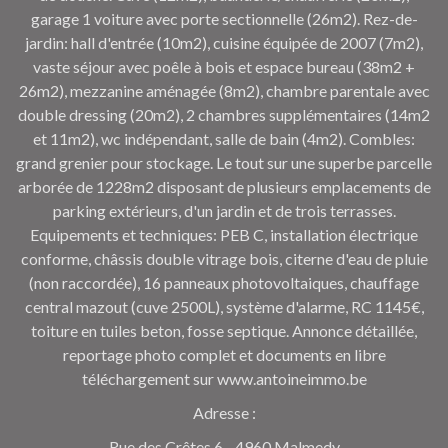
garage 1 voiture avec porte sectionnelle (26m2). Rez-de-
jardin: hall d'entrée (10m2), cuisine équipée de 2007 (7m2),
vaste séjour avec poêle à bois et espace bureau (38m2 +
26m2), mezzanine aménagée (8m2), chambre parentale avec
double dressing (20m2), 2 chambres supplémentaires (14m2
et 11m2), wc indépendant, salle de bain (4m2). Combles:
grand grenier pour stockage. Le tout sur une superbe parcelle
arborée de 1228m2 disposant de plusieurs emplacements de
parking extérieurs, d'un jardin et de trois terrasses.
Equipements et techniques: PEB C, installation électrique
conforme, châssis double vitrage bois, citerne d'eau de pluie
(non raccordée), 16 panneaux photovoltaiques, chauffage
central mazout (cuve 2500L), système d'alarme, RC 1145€,
toiture en tuiles beton, fosse septique. Annonce détaillée,
reportage photo complet et documents en libre
téléchargement sur www.antoineimmo.be
Adresse :
Rue des Crêtes 6 - 4960 Malmedy