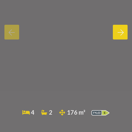
4
2
176 m²