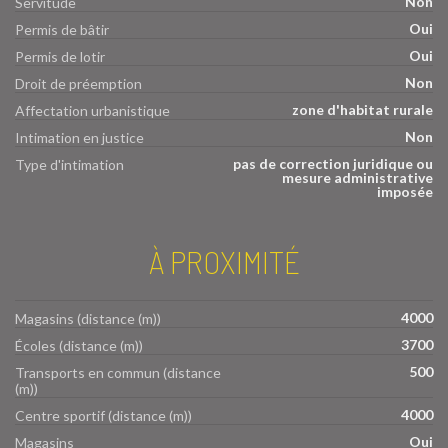
Non
Servitude
Oui
Permis de bâtir
Oui
Permis de lotir
Non
Droit de préemption
zone d'habitat rurale
Affectation urbanistique
Non
Intimation en justice
pas de correction juridique ou
Type d'intimation
mesure administrative
imposée
À PROXIMITÉ
4000
Magasins (distance (m))
3700
Écoles (distance (m))
500
Transports en commun (distance
(m))
4000
Centre sportif (distance (m))
Oui
Magasins