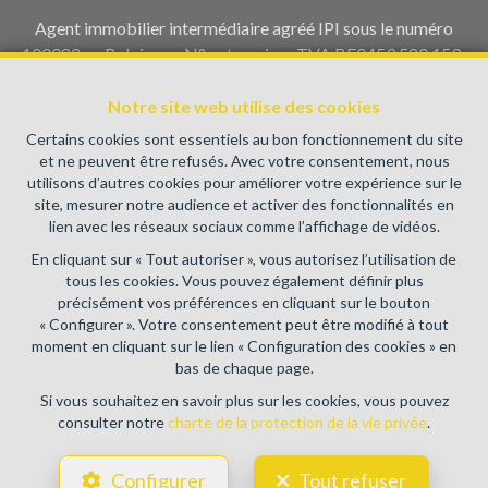
Agent immobilier intermédiaire agréé IPI sous le numéro
100082 en Belgique - N° entreprise : TVA BE0459.580.159-
Instance de contrôle: Institut professionnel des agents
immobiliers, rue du Luxembourg 16B, 1000 Bruxelles (+32 2
Notre site web utilise des cookies
505 38 50 - info@ipi.be) - Soumis au
code déontologique de l’
Certains cookies sont essentiels au bon fonctionnement du site
IPI
et ne peuvent être refusés. Avec votre consentement, nous
utilisons d’autres cookies pour améliorer votre expérience sur le
RC professionnelle et cautionnement via AXA Belgium SA,
site, mesurer notre audience et activer des fonctionnalités en
Place du Trône 1, 1000 Bruxelles – police n° 730.390.160.
lien avec les réseaux sociaux comme l’affichage de vidéos.
Couverture valable pour les activités réalisées en Belgique
En cliquant sur « Tout autoriser », vous autorisez l’utilisation de
Conditions générales d'utilisation du site
tous les cookies. Vous pouvez également définir plus
précisément vos préférences en cliquant sur le bouton
Charte de la protection de la vie privée
« Configurer ». Votre consentement peut être modifié à tout
moment en cliquant sur le lien « Configuration des cookies » en
Configuration des cookies
bas de chaque page.
Si vous souhaitez en savoir plus sur les cookies, vous pouvez
consulter notre
charte de la protection de la vie privée
.
POWERED BY
WHISE
DESIGNED AND DEVELOPED BY
Configurer
Tout refuser
WEBULOUS.IMMO