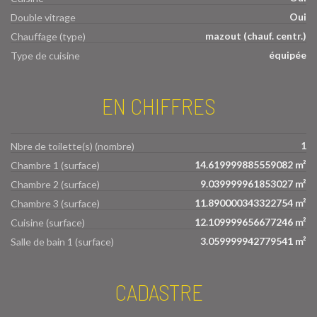
Oui
Double vitrage
mazout (chauf. centr.)
Chauffage (type)
équipée
Type de cuisine
EN CHIFFRES
1
Nbre de toilette(s) (nombre)
14.619999885559082 m²
Chambre 1 (surface)
9.039999961853027 m²
Chambre 2 (surface)
11.890000343322754 m²
Chambre 3 (surface)
12.109999656677246 m²
Cuisine (surface)
3.059999942779541 m²
Salle de bain 1 (surface)
CADASTRE