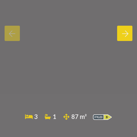
3
1
87 m²