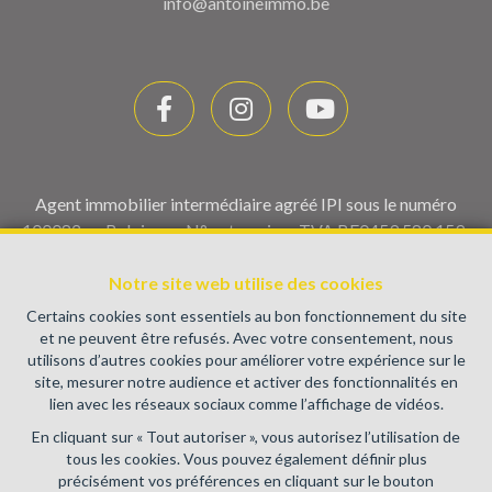
info@antoineimmo.be
Agent immobilier intermédiaire agréé IPI sous le numéro
100082 en Belgique - N° entreprise : TVA BE0459.580.159-
Instance de contrôle: Institut professionnel des agents
immobiliers, rue du Luxembourg 16B, 1000 Bruxelles (+32 2
Notre site web utilise des cookies
505 38 50 - info@ipi.be) - Soumis au
code déontologique de l’
Certains cookies sont essentiels au bon fonctionnement du site
IPI
et ne peuvent être refusés. Avec votre consentement, nous
utilisons d’autres cookies pour améliorer votre expérience sur le
RC professionnelle et cautionnement via AXA Belgium SA,
site, mesurer notre audience et activer des fonctionnalités en
Place du Trône 1, 1000 Bruxelles – police n° 730.390.160.
lien avec les réseaux sociaux comme l’affichage de vidéos.
Couverture valable pour les activités réalisées en Belgique
En cliquant sur « Tout autoriser », vous autorisez l’utilisation de
Conditions générales d'utilisation du site
tous les cookies. Vous pouvez également définir plus
précisément vos préférences en cliquant sur le bouton