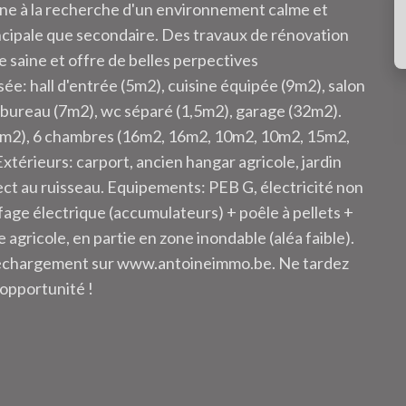
nne à la recherche d'un environnement calme et
ncipale que secondaire. Des travaux de rénovation
e saine et offre de belles perpectives
: hall d'entrée (5m2), cuisine équipée (9m2), salon
, bureau (7m2), wc séparé (1,5m2), garage (32m2).
n (5m2), 6 chambres (16m2, 16m2, 10m2, 10m2, 15m2,
érieurs: carport, ancien hangar agricole, jardin
ect au ruisseau. Equipements: PEB G, électricité non
fage électrique (accumulateurs) + poêle à pellets +
agricole, en partie en zone inondable (aléa faible).
éléchargement sur www.antoineimmo.be. Ne tardez
 opportunité !