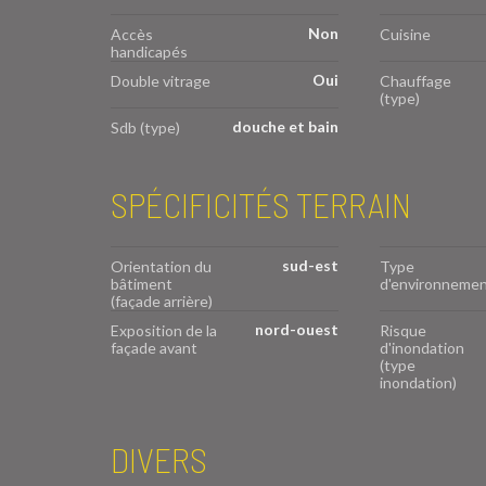
Non
Accès
Cuisine
handicapés
Oui
Double vitrage
Chauffage
(type)
douche et bain
Sdb (type)
SPÉCIFICITÉS TERRAIN
sud-est
Orientation du
Type
bâtiment
d'environneme
(façade arrière)
nord-ouest
Exposition de la
Risque
façade avant
d'inondation
(type
inondation)
DIVERS