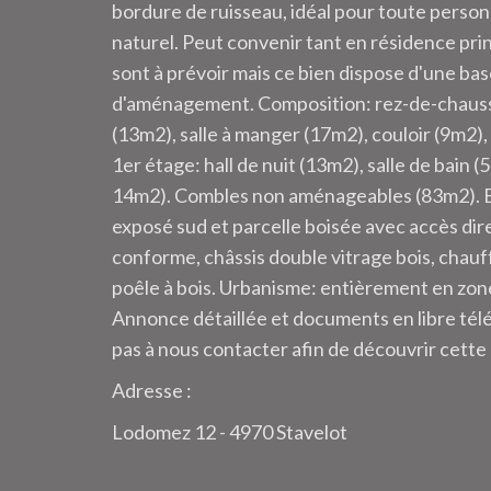
bordure de ruisseau, idéal pour toute perso
naturel. Peut convenir tant en résidence pri
sont à prévoir mais ce bien dispose d'une bas
d'aménagement. Composition: rez-de-chaussée
(13m2), salle à manger (17m2), couloir (9m2)
1er étage: hall de nuit (13m2), salle de bai
14m2). Combles non aménageables (83m2). Ext
exposé sud et parcelle boisée avec accès dir
conforme, châssis double vitrage bois, chauf
poêle à bois. Urbanisme: entièrement en zone 
Annonce détaillée et documents en libre t
pas à nous contacter afin de découvrir cette
Adresse :
Lodomez 12 - 4970 Stavelot