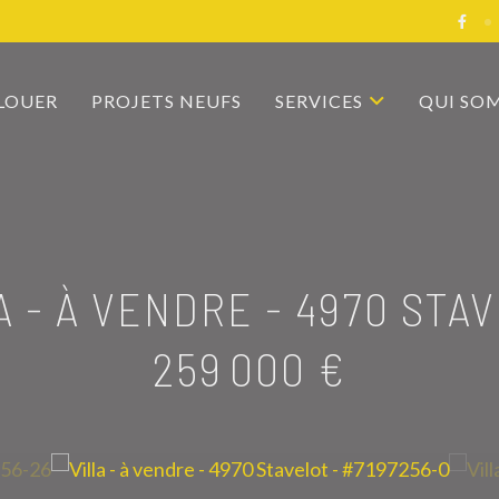
 LOUER
PROJETS NEUFS
SERVICES
QUI SO
A - À VENDRE
-
4970 STA
259 000 €