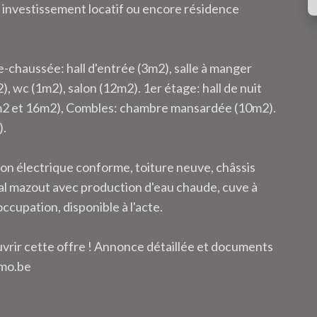
 investissement locatif ou encore résidence
-chaussée: hall d'entrée (3m2), salle à manger
, wc (1m2), salon (12m2). 1er étage: hall de nuit
8m2 et 16m2), Combles: chambre mansardée (10m2).
).
on électrique conforme, toiture neuve, châssis
al mazout avec production d'eau chaude, cuve à
cupation, disponible à l'acte.
uvrir cette offre ! Annonce détaillée et documents
mmo.be