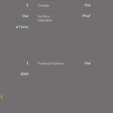
1
Oui
Garage
Oui
79 m²
Surface
habitable
à l'acte
1
Oui
Parking intérieur
2010
N