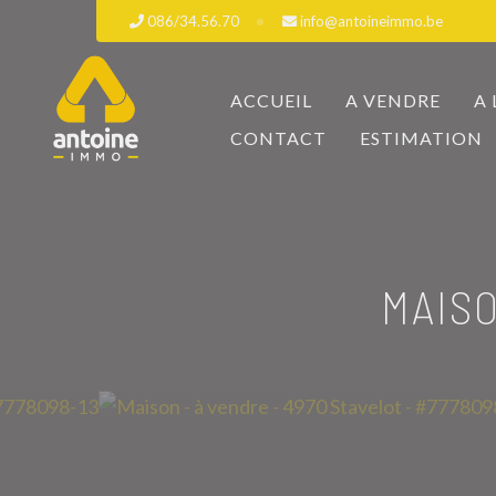
086/34.56.70
info@antoineimmo.be
ACCUEIL
A VENDRE
A
CONTACT
ESTIMATION
MAISO