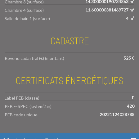
14.300000190734863 m²
Chambre 3 (surface)
11.600000381469727 m²
Chambre 4 (surface)
4 m²
Salle de bain 1 (surface)
CADASTRE
525 €
Revenu cadastral (€) (montant)
CERTIFICATS ÉNERGÉTIQUES
E
Label PEB (classe)
420
PEB E-SPEC (kwh/m²/an)
20221124028788
PEB code unique