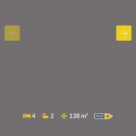
4
2
138 m²