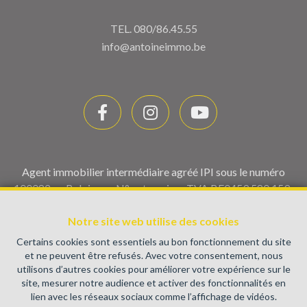
TEL.
080/86.45.55
info@antoineimmo.be
Agent immobilier intermédiaire agréé IPI sous le numéro
100082 en Belgique - N° entreprise : TVA BE0459.580.159-
Instance de contrôle: Institut professionnel des agents
immobiliers, rue du Luxembourg 16B, 1000 Bruxelles (+32 2
Notre site web utilise des cookies
505 38 50 - info@ipi.be) - Soumis au
code déontologique de l’
Certains cookies sont essentiels au bon fonctionnement du site
IPI
et ne peuvent être refusés. Avec votre consentement, nous
utilisons d’autres cookies pour améliorer votre expérience sur le
RC professionnelle et cautionnement via AXA Belgium SA,
site, mesurer notre audience et activer des fonctionnalités en
Place du Trône 1, 1000 Bruxelles – police n° 730.390.160.
lien avec les réseaux sociaux comme l’affichage de vidéos.
Couverture valable pour les activités réalisées en Belgique