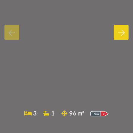
3
1
96 m²