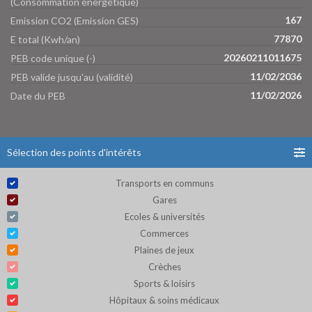
(Consommation énergétique)
167
Emission CO2 (Emission GES)
77870
E total (Kwh/an)
20260211011675
PEB code unique (-)
11/02/2036
PEB valide jusqu'au (validité)
11/02/2026
Date du PEB
Sélection des points d'intérêts
Transports en communs
Gares
Ecoles & universités
Commerces
Plaines de jeux
Crèches
Sports & loisirs
Hôpitaux & soins médicaux