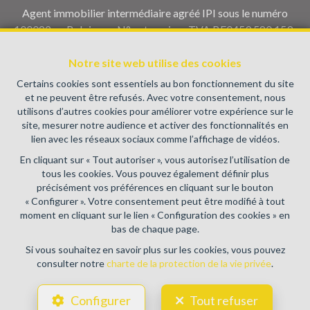
Agent immobilier intermédiaire agréé IPI sous le numéro
100082 en Belgique - N° entreprise : TVA BE0459.580.159-
Instance de contrôle: Institut professionnel des agents
immobiliers, rue du Luxembourg 16B, 1000 Bruxelles (+32 2
Notre site web utilise des cookies
505 38 50 - info@ipi.be) - Soumis au
code déontologique de l’
Certains cookies sont essentiels au bon fonctionnement du site
IPI
et ne peuvent être refusés. Avec votre consentement, nous
utilisons d’autres cookies pour améliorer votre expérience sur le
RC professionnelle et cautionnement via AXA Belgium SA,
site, mesurer notre audience et activer des fonctionnalités en
Place du Trône 1, 1000 Bruxelles – police n° 730.390.160.
lien avec les réseaux sociaux comme l’affichage de vidéos.
Couverture valable pour les activités réalisées en Belgique
En cliquant sur « Tout autoriser », vous autorisez l’utilisation de
Conditions générales d'utilisation du site
tous les cookies. Vous pouvez également définir plus
précisément vos préférences en cliquant sur le bouton
Charte de la protection de la vie privée
« Configurer ». Votre consentement peut être modifié à tout
moment en cliquant sur le lien « Configuration des cookies » en
Configuration des cookies
bas de chaque page.
Si vous souhaitez en savoir plus sur les cookies, vous pouvez
consulter notre
charte de la protection de la vie privée
.
POWERED BY
WHISE
DESIGNED AND DEVELOPED BY
Configurer
Tout refuser
WEBULOUS.IMMO