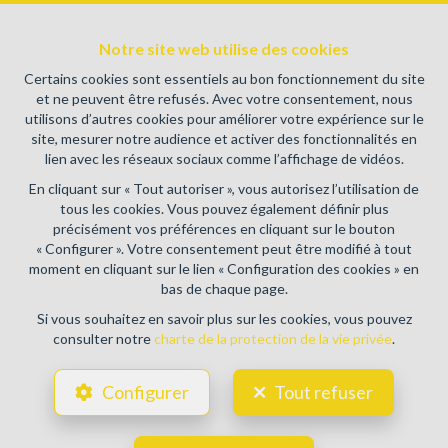
100082 en Belgique - N° entreprise : TVA BE0459.580.159-
Instance de contrôle: Institut professionnel des agents
immobiliers, rue du Luxembourg 16B, 1000 Bruxelles (+32 2
Notre site web utilise des cookies
505 38 50 - info@ipi.be) - Soumis au
code déontologique de l’
Certains cookies sont essentiels au bon fonctionnement du site
IPI
et ne peuvent être refusés. Avec votre consentement, nous
utilisons d’autres cookies pour améliorer votre expérience sur le
RC professionnelle et cautionnement via AXA Belgium SA,
site, mesurer notre audience et activer des fonctionnalités en
Place du Trône 1, 1000 Bruxelles – police n° 730.390.160.
lien avec les réseaux sociaux comme l’affichage de vidéos.
Couverture valable pour les activités réalisées en Belgique
En cliquant sur « Tout autoriser », vous autorisez l’utilisation de
Conditions générales d'utilisation du site
tous les cookies. Vous pouvez également définir plus
précisément vos préférences en cliquant sur le bouton
Charte de la protection de la vie privée
« Configurer ». Votre consentement peut être modifié à tout
moment en cliquant sur le lien « Configuration des cookies » en
Configuration des cookies
bas de chaque page.
Si vous souhaitez en savoir plus sur les cookies, vous pouvez
consulter notre
charte de la protection de la vie privée
.
POWERED BY
WHISE
DESIGNED AND DEVELOPED BY
Configurer
Tout refuser
WEBULOUS.IMMO