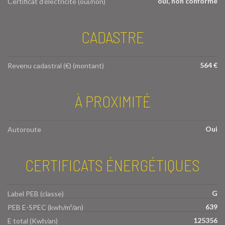
oui, non conforme
Certificat d'électricité (oui/non)
CADASTRE
564 €
Revenu cadastral (€) (montant)
À PROXIMITÉ
Oui
Autoroute
CERTIFICATS ÉNERGÉTIQUES
G
Label PEB (classe)
639
PEB E-SPEC (kwh/m²/an)
125356
E total (Kwh/an)