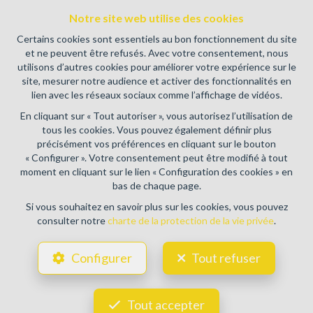
Instance de contrôle: Institut professionnel des agents
Notre site web utilise des cookies
immobiliers, rue du Luxembourg 16B, 1000 Bruxelles (+32 2
505 38 50 - info@ipi.be) - Soumis au
code déontologique de l’
Certains cookies sont essentiels au bon fonctionnement du site
IPI
et ne peuvent être refusés. Avec votre consentement, nous
utilisons d’autres cookies pour améliorer votre expérience sur le
RC professionnelle et cautionnement via AXA Belgium SA,
site, mesurer notre audience et activer des fonctionnalités en
Place du Trône 1, 1000 Bruxelles – police n° 730.390.160.
lien avec les réseaux sociaux comme l’affichage de vidéos.
Couverture valable pour les activités réalisées en Belgique
En cliquant sur « Tout autoriser », vous autorisez l’utilisation de
Conditions générales d'utilisation du site
tous les cookies. Vous pouvez également définir plus
précisément vos préférences en cliquant sur le bouton
Charte de la protection de la vie privée
« Configurer ». Votre consentement peut être modifié à tout
moment en cliquant sur le lien « Configuration des cookies » en
Configuration des cookies
bas de chaque page.
Si vous souhaitez en savoir plus sur les cookies, vous pouvez
consulter notre
charte de la protection de la vie privée
.
POWERED BY
WHISE
DESIGNED AND DEVELOPED BY
Configurer
Tout refuser
WEBULOUS.IMMO
Tout accepter