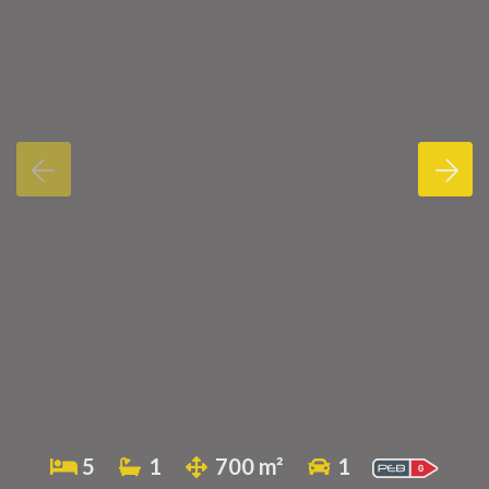
5
1
700 m²
1