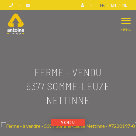
FR
EN
NL
MENU
FERME - VENDU
5377 SOMME-LEUZE
NETTINNE
VENDU