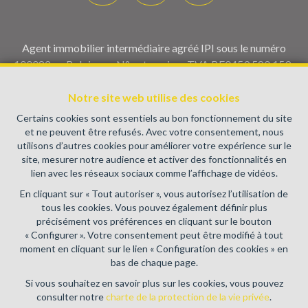
Agent immobilier intermédiaire agréé IPI sous le numéro
100082 en Belgique - N° entreprise : TVA BE0459.580.159-
Instance de contrôle: Institut professionnel des agents
Notre site web utilise des cookies
immobiliers, rue du Luxembourg 16B, 1000 Bruxelles (+32 2
505 38 50 - info@ipi.be) - Soumis au
code déontologique de l’
Certains cookies sont essentiels au bon fonctionnement du site
IPI
et ne peuvent être refusés. Avec votre consentement, nous
utilisons d’autres cookies pour améliorer votre expérience sur le
RC professionnelle et cautionnement via AXA Belgium SA,
site, mesurer notre audience et activer des fonctionnalités en
Place du Trône 1, 1000 Bruxelles – police n° 730.390.160.
lien avec les réseaux sociaux comme l’affichage de vidéos.
Couverture valable pour les activités réalisées en Belgique
En cliquant sur « Tout autoriser », vous autorisez l’utilisation de
Conditions générales d'utilisation du site
tous les cookies. Vous pouvez également définir plus
précisément vos préférences en cliquant sur le bouton
Charte de la protection de la vie privée
« Configurer ». Votre consentement peut être modifié à tout
moment en cliquant sur le lien « Configuration des cookies » en
Configuration des cookies
bas de chaque page.
Si vous souhaitez en savoir plus sur les cookies, vous pouvez
consulter notre
charte de la protection de la vie privée
.