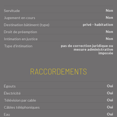
Non
Servitude
Non
Jugement en cours
privé - habitation
Destination bâtiment (type)
Non
Droit de préemption
Non
Intimation en justice
pas de correction juridique ou
Type d'intimation
mesure administrative
imposée
RACCORDEMENTS
Oui
Égouts
Oui
Électricité
Oui
Télévision par cable
Oui
Câbles téléphoniques
Oui
Eau