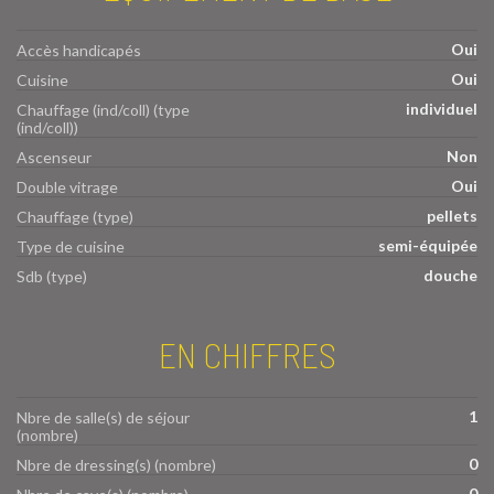
Oui
Accès handicapés
Oui
Cuisine
individuel
Chauffage (ind/coll) (type
(ind/coll))
Non
Ascenseur
Oui
Double vitrage
pellets
Chauffage (type)
semi-équipée
Type de cuisine
douche
Sdb (type)
EN CHIFFRES
1
Nbre de salle(s) de séjour
(nombre)
0
Nbre de dressing(s) (nombre)
0