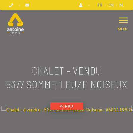
FR
EN
NL
MENU
CHALET - VENDU
5377 SOMME-LEUZE NOISEUX
VENDU