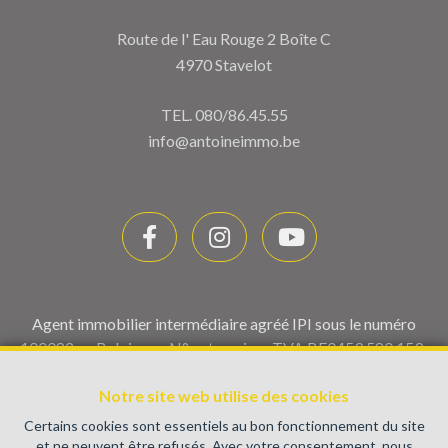
Route de l' Eau Rouge 2 Boîte C
4970 Stavelot
TEL.
080/86.45.55
info@antoineimmo.be
Agent immobilier intermédiaire agréé IPI sous le numéro
100082 en Belgique - N° entreprise : TVA BE0459.580.159-
Instance de contrôle: Institut professionnel des agents
Notre site web utilise des cookies
immobiliers, rue du Luxembourg 16B, 1000 Bruxelles (+32 2
505 38 50 - info@ipi.be) - Soumis au
code déontologique de l’
Certains cookies sont essentiels au bon fonctionnement du site
IPI
et ne peuvent être refusés. Avec votre consentement, nous