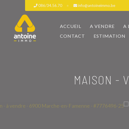
086/34.56.70
info@antoineimmo.be
ACCUEIL
A VENDRE
A
CONTACT
ESTIMATION
MAISON -