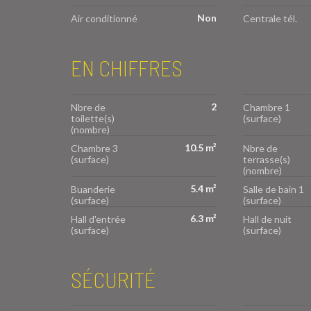
Non
Air conditionné
Centrale tél.
EN CHIFFRES
2
Nbre de
Chambre 1
toilette(s)
(surface)
(nombre)
10.5 m²
Chambre 3
Nbre de
(surface)
terrasse(s)
(nombre)
5.4 m²
Buanderie
Salle de bain 1
(surface)
(surface)
6.3 m²
Hall d'entrée
Hall de nuit
(surface)
(surface)
SÉCURITÉ