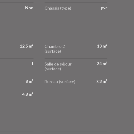
Non
pvc
Châssis (type)
12.5 m²
13 m²
Chambre 2
(surface)
1
34 m²
Salle de séjour
(surface)
8 m²
7.3 m²
Bureau (surface)
4.8 m²