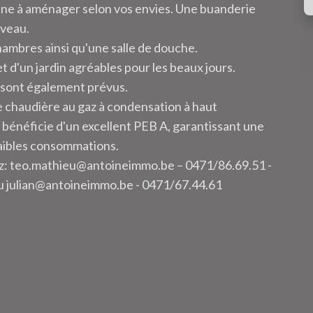
sine à aménager selon vos envies. Une buanderie
iveau.
 chambres ainsi qu'une salle de douche.
et d'un jardin agréables pour les beaux jours.
 sont également prévus.
e chaudière au gaz à condensation à haut
énéficie d'un excellent PEB A, garantissant une
aibles consommations.
ez: teo.mathieu@antoineimmo.be – 0471/86.69.51 -
 julian@antoineimmo.be - 0471/67.44.61