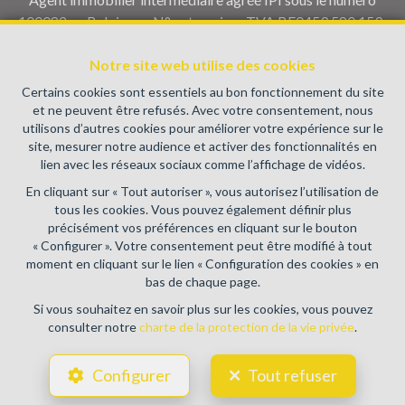
100082 en Belgique - N° entreprise : TVA BE0459.580.159-
Instance de contrôle: Institut professionnel des agents
Notre site web utilise des cookies
immobiliers, rue du Luxembourg 16B, 1000 Bruxelles (+32 2
505 38 50 - info@ipi.be) - Soumis au
code déontologique de l’
Certains cookies sont essentiels au bon fonctionnement du site
IPI
et ne peuvent être refusés. Avec votre consentement, nous
utilisons d’autres cookies pour améliorer votre expérience sur le
RC professionnelle et cautionnement via AXA Belgium SA,
site, mesurer notre audience et activer des fonctionnalités en
Place du Trône 1, 1000 Bruxelles – police n° 730.390.160.
lien avec les réseaux sociaux comme l’affichage de vidéos.
Couverture valable pour les activités réalisées en Belgique
En cliquant sur « Tout autoriser », vous autorisez l’utilisation de
Conditions générales d'utilisation du site
tous les cookies. Vous pouvez également définir plus
précisément vos préférences en cliquant sur le bouton
Charte de la protection de la vie privée
« Configurer ». Votre consentement peut être modifié à tout
moment en cliquant sur le lien « Configuration des cookies » en
Configuration des cookies
bas de chaque page.
Si vous souhaitez en savoir plus sur les cookies, vous pouvez
consulter notre
charte de la protection de la vie privée
.
POWERED BY
WHISE
DESIGNED AND DEVELOPED BY
Configurer
Tout refuser
WEBULOUS.IMMO