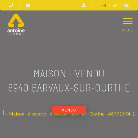
FR
EN
NL
MENU
MAISON - VENDU
6940 BARVAUX-SUR-OURTHE
VENDU