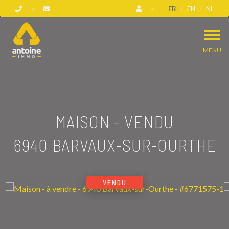
FR
EN
NL
MENU
MAISON - VENDU
6940 BARVAUX-SUR-OURTHE
VENDU