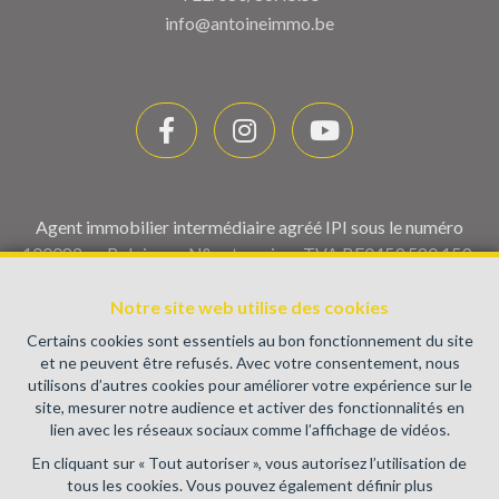
info@antoineimmo.be
Agent immobilier intermédiaire agréé IPI sous le numéro
100082 en Belgique - N° entreprise : TVA BE0459.580.159-
Instance de contrôle: Institut professionnel des agents
immobiliers, rue du Luxembourg 16B, 1000 Bruxelles (+32 2
Notre site web utilise des cookies
505 38 50 - info@ipi.be) - Soumis au
code déontologique de l’
Certains cookies sont essentiels au bon fonctionnement du site
IPI
et ne peuvent être refusés. Avec votre consentement, nous
utilisons d’autres cookies pour améliorer votre expérience sur le
RC professionnelle et cautionnement via AXA Belgium SA,
site, mesurer notre audience et activer des fonctionnalités en
Place du Trône 1, 1000 Bruxelles – police n° 730.390.160.
lien avec les réseaux sociaux comme l’affichage de vidéos.
Couverture valable pour les activités réalisées en Belgique
En cliquant sur « Tout autoriser », vous autorisez l’utilisation de
Conditions générales d'utilisation du site
tous les cookies. Vous pouvez également définir plus