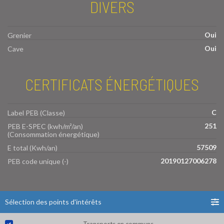
DIVERS
Oui
Grenier
Oui
Cave
CERTIFICATS ÉNERGÉTIQUES
C
Label PEB (Classe)
251
PEB E-SPEC (kwh/m²/an)
(Consommation énergétique)
57509
E total (Kwh/an)
20190127006278
PEB code unique (-)
Sélection des points d'intérêts
Transports en communs