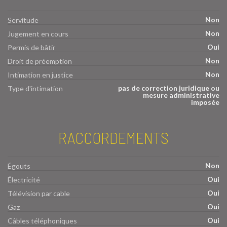
Non
Servitude
Non
Jugement en cours
Oui
Permis de bâtir
Non
Droit de préemption
Non
Intimation en justice
pas de correction juridique ou
Type d'intimation
mesure administrative
imposée
RACCORDEMENTS
Non
Égouts
Oui
Électricité
Oui
Télévision par cable
Oui
Gaz
Oui
Câbles téléphoniques