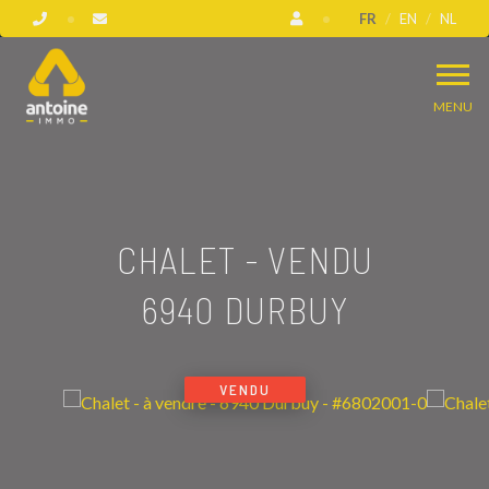
FR
EN
NL
MENU
CHALET - VENDU
6940 DURBUY
VENDU