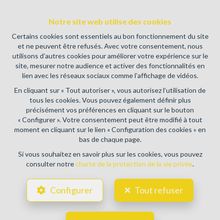
Instance de contrôle: Institut professionnel des agents
Notre site web utilise des cookies
immobiliers, rue du Luxembourg 16B, 1000 Bruxelles (+32 2
505 38 50 - info@ipi.be) - Soumis au
code déontologique de l’
Certains cookies sont essentiels au bon fonctionnement du site
IPI
et ne peuvent être refusés. Avec votre consentement, nous
utilisons d’autres cookies pour améliorer votre expérience sur le
RC professionnelle et cautionnement via AXA Belgium SA,
site, mesurer notre audience et activer des fonctionnalités en
Place du Trône 1, 1000 Bruxelles – police n° 730.390.160.
lien avec les réseaux sociaux comme l’affichage de vidéos.
Couverture valable pour les activités réalisées en Belgique
En cliquant sur « Tout autoriser », vous autorisez l’utilisation de
Conditions générales d'utilisation du site
tous les cookies. Vous pouvez également définir plus
précisément vos préférences en cliquant sur le bouton
Charte de la protection de la vie privée
« Configurer ». Votre consentement peut être modifié à tout
moment en cliquant sur le lien « Configuration des cookies » en
Configuration des cookies
bas de chaque page.
Si vous souhaitez en savoir plus sur les cookies, vous pouvez
consulter notre
charte de la protection de la vie privée
.
POWERED BY
WHISE
DESIGNED AND DEVELOPED BY
Configurer
Tout refuser
WEBULOUS.IMMO