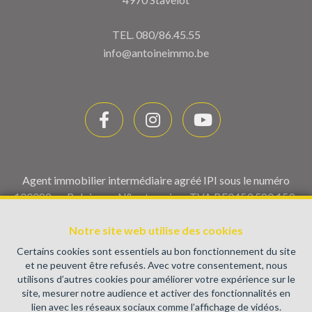
TEL.
080/86.45.55
info@antoineimmo.be
Agent immobilier intermédiaire agréé IPI sous le numéro
100082 en Belgique - N° entreprise : TVA BE0459.580.159-
Instance de contrôle: Institut professionnel des agents
immobiliers, rue du Luxembourg 16B, 1000 Bruxelles (+32 2
Notre site web utilise des cookies
505 38 50 - info@ipi.be) - Soumis au
code déontologique de l’
Certains cookies sont essentiels au bon fonctionnement du site
IPI
et ne peuvent être refusés. Avec votre consentement, nous
utilisons d’autres cookies pour améliorer votre expérience sur le
RC professionnelle et cautionnement via AXA Belgium SA,
site, mesurer notre audience et activer des fonctionnalités en
Place du Trône 1, 1000 Bruxelles – police n° 730.390.160.
lien avec les réseaux sociaux comme l’affichage de vidéos.