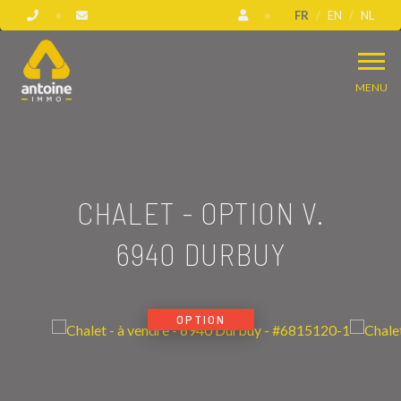
FR
EN
NL
MENU
CHALET - OPTION V.
6940 DURBUY
OPTION