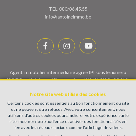
TEL.
080/86.45.55
info@antoineimmo.be
Agent immobilier intermédiaire agréé IPI sous le numéro
100082 en Belgique - N° entreprise : TVA BE0459.580.159-
Instance de contrôle: Institut professionnel des agents
Notre site web utilise des cookies
immobiliers, rue du Luxembourg 16B, 1000 Bruxelles (+32 2
505 38 50 - info@ipi.be) - Soumis au
code déontologique de l’
Certains cookies sont essentiels au bon fonctionnement du site
IPI
et ne peuvent être refusés. Avec votre consentement, nous
utilisons d’autres cookies pour améliorer votre expérience sur le
RC professionnelle et cautionnement via AXA Belgium SA,
site, mesurer notre audience et activer des fonctionnalités en
Place du Trône 1, 1000 Bruxelles – police n° 730.390.160.
lien avec les réseaux sociaux comme l’affichage de vidéos.
Couverture valable pour les activités réalisées en Belgique