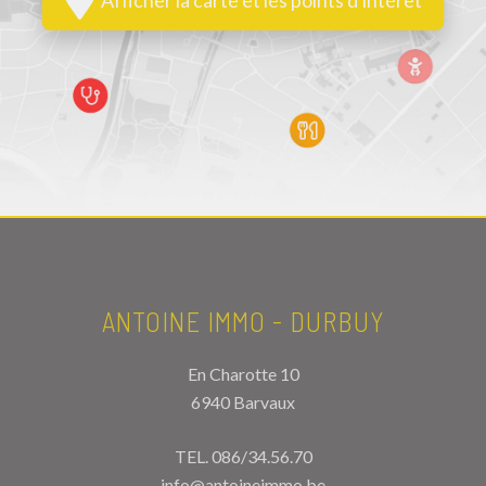
ANTOINE IMMO - DURBUY
En Charotte 10
6940 Barvaux
TEL.
086/34.56.70
info@antoineimmo.be