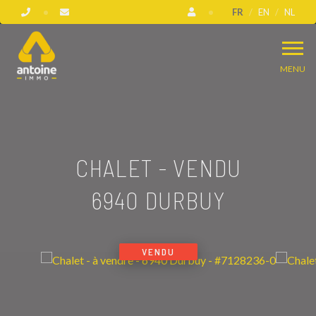
FR
EN
NL
MENU
CHALET - VENDU
6940 DURBUY
VENDU