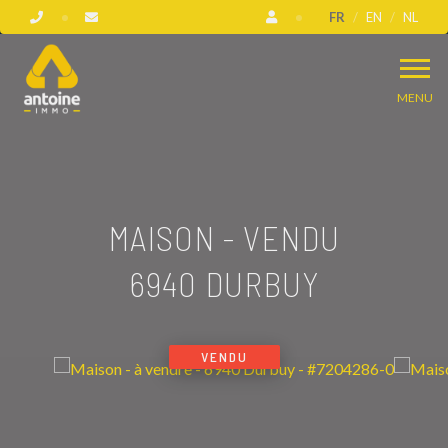
FR
EN
NL
MENU
MAISON - VENDU
6940 DURBUY
VENDU