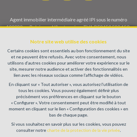
Agent immobilier intermédiaire agréé IPI sous le numéro
100082 en Belgique - N° entreprise : TVA BE0459.580.159-
Instance de contrôle: Institut professionnel des agents
Notre site web utilise des cookies
immobiliers, rue du Luxembourg 16B, 1000 Bruxelles (+32 2
505 38 50 - info@ipi.be) - Soumis au
code déontologique de l’
Certains cookies sont essentiels au bon fonctionnement du site
IPI
et ne peuvent être refusés. Avec votre consentement, nous
utilisons d’autres cookies pour améliorer votre expérience sur le
RC professionnelle et cautionnement via AXA Belgium SA,
site, mesurer notre audience et activer des fonctionnalités en
Place du Trône 1, 1000 Bruxelles – police n° 730.390.160.
lien avec les réseaux sociaux comme l’affichage de vidéos.
Couverture valable pour les activités réalisées en Belgique
En cliquant sur « Tout autoriser », vous autorisez l’utilisation de
Conditions générales d'utilisation du site
tous les cookies. Vous pouvez également définir plus
précisément vos préférences en cliquant sur le bouton
Charte de la protection de la vie privée
« Configurer ». Votre consentement peut être modifié à tout
moment en cliquant sur le lien « Configuration des cookies » en
Configuration des cookies
bas de chaque page.
Si vous souhaitez en savoir plus sur les cookies, vous pouvez
consulter notre
charte de la protection de la vie privée
.