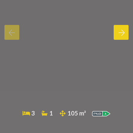
3
1
105 m²