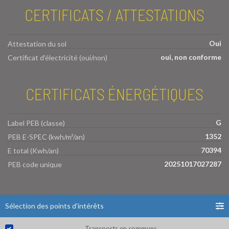
CERTIFICATS / ATTESTATIONS
Oui
Attestation du sol
oui, non conforme
Certificat d'électricité (oui/non)
CERTIFICATS ÉNERGÉTIQUES
G
Label PEB (classe)
1352
PEB E-SPEC (kwh/m²/an)
70394
E total (Kwh/an)
20251017027287
PEB code unique
Sélection des points d'intérêts
Transports en communs