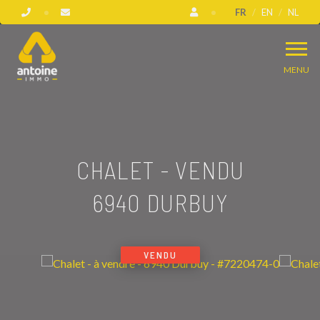
FR
EN
NL
MENU
CHALET - VENDU
6940 DURBUY
VENDU