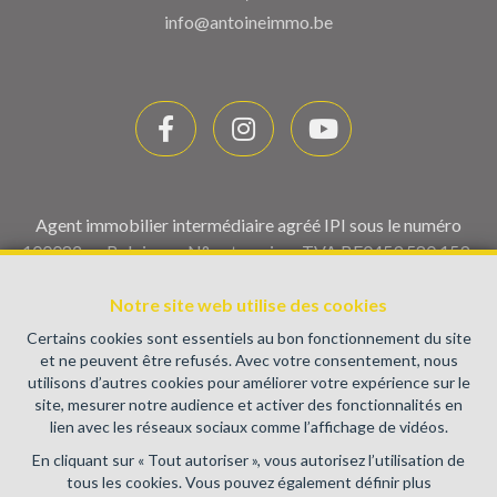
info@antoineimmo.be
Agent immobilier intermédiaire agréé IPI sous le numéro
100082 en Belgique - N° entreprise : TVA BE0459.580.159-
Instance de contrôle: Institut professionnel des agents
immobiliers, rue du Luxembourg 16B, 1000 Bruxelles (+32 2
Notre site web utilise des cookies
505 38 50 - info@ipi.be) - Soumis au
code déontologique de l’
Certains cookies sont essentiels au bon fonctionnement du site
IPI
et ne peuvent être refusés. Avec votre consentement, nous
utilisons d’autres cookies pour améliorer votre expérience sur le
RC professionnelle et cautionnement via AXA Belgium SA,
site, mesurer notre audience et activer des fonctionnalités en
Place du Trône 1, 1000 Bruxelles – police n° 730.390.160.
lien avec les réseaux sociaux comme l’affichage de vidéos.
Couverture valable pour les activités réalisées en Belgique
En cliquant sur « Tout autoriser », vous autorisez l’utilisation de
Conditions générales d'utilisation du site
tous les cookies. Vous pouvez également définir plus