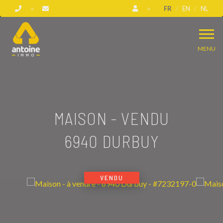
FR
EN
NL
MENU
MAISON - VENDU
6940 DURBUY
VENDU