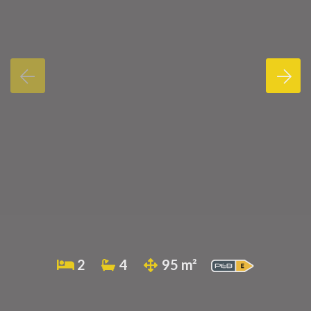
2
4
95 m²