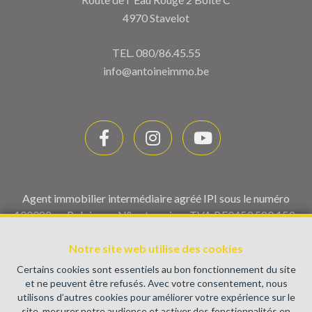
4970 Stavelot
TEL.
080/86.45.55
info@antoineimmo.be
Agent immobilier intermédiaire agréé IPI sous le numéro
100082 en Belgique - N° entreprise : TVA BE0459.580.159-
Instance de contrôle: Institut professionnel des agents
Notre site web utilise des cookies
immobiliers, rue du Luxembourg 16B, 1000 Bruxelles (+32 2
505 38 50 - info@ipi.be) - Soumis au
code déontologique de l’
Certains cookies sont essentiels au bon fonctionnement du site
IPI
et ne peuvent être refusés. Avec votre consentement, nous
utilisons d’autres cookies pour améliorer votre expérience sur le
RC professionnelle et cautionnement via AXA Belgium SA,
site, mesurer notre audience et activer des fonctionnalités en