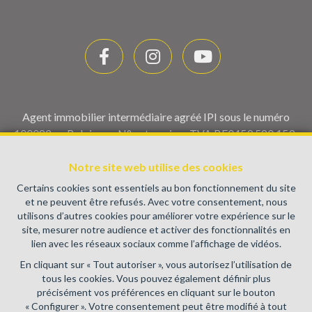
Agent immobilier intermédiaire agréé IPI sous le numéro
100082 en Belgique - N° entreprise : TVA BE0459.580.159-
Instance de contrôle: Institut professionnel des agents
Notre site web utilise des cookies
immobiliers, rue du Luxembourg 16B, 1000 Bruxelles (+32 2
505 38 50 - info@ipi.be) - Soumis au
code déontologique de l’
Certains cookies sont essentiels au bon fonctionnement du site
IPI
et ne peuvent être refusés. Avec votre consentement, nous
utilisons d’autres cookies pour améliorer votre expérience sur le
RC professionnelle et cautionnement via AXA Belgium SA,
site, mesurer notre audience et activer des fonctionnalités en
Place du Trône 1, 1000 Bruxelles – police n° 730.390.160.
lien avec les réseaux sociaux comme l’affichage de vidéos.
Couverture valable pour les activités réalisées en Belgique
En cliquant sur « Tout autoriser », vous autorisez l’utilisation de
Conditions générales d'utilisation du site
tous les cookies. Vous pouvez également définir plus
précisément vos préférences en cliquant sur le bouton
Charte de la protection de la vie privée
« Configurer ». Votre consentement peut être modifié à tout