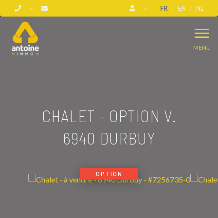
FR
EN
NL
MENU
CHALET - OPTION V.
6940 DURBUY
OPTION