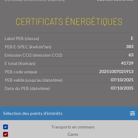
CERTIFICATS ÉNERGÉTIQUES
E
Label PEB (classe)
383
PEB E-SPEC (kwh/m²/an)
63
Emission CO2 (émission CO2)
41729
E total (Kwh/an)
20251007025913
PEB code unique
07/10/2025
PEB valide jusqu'au (datetime)
07/10/2035
Date du PEB (datetime)
Sélection des points d'intérêts
Transports en communs
Gares