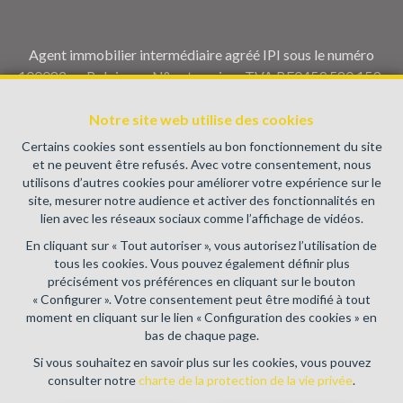
Agent immobilier intermédiaire agréé IPI sous le numéro
100082 en Belgique - N° entreprise : TVA BE0459.580.159-
Instance de contrôle: Institut professionnel des agents
Notre site web utilise des cookies
immobiliers, rue du Luxembourg 16B, 1000 Bruxelles (+32 2
505 38 50 - info@ipi.be) - Soumis au
code déontologique de l’
Certains cookies sont essentiels au bon fonctionnement du site
IPI
et ne peuvent être refusés. Avec votre consentement, nous
utilisons d’autres cookies pour améliorer votre expérience sur le
RC professionnelle et cautionnement via AXA Belgium SA,
site, mesurer notre audience et activer des fonctionnalités en
Place du Trône 1, 1000 Bruxelles – police n° 730.390.160.
lien avec les réseaux sociaux comme l’affichage de vidéos.
Couverture valable pour les activités réalisées en Belgique
En cliquant sur « Tout autoriser », vous autorisez l’utilisation de
Conditions générales d'utilisation du site
tous les cookies. Vous pouvez également définir plus
précisément vos préférences en cliquant sur le bouton
Charte de la protection de la vie privée
« Configurer ». Votre consentement peut être modifié à tout
moment en cliquant sur le lien « Configuration des cookies » en
Configuration des cookies
bas de chaque page.
Si vous souhaitez en savoir plus sur les cookies, vous pouvez
consulter notre
charte de la protection de la vie privée
.