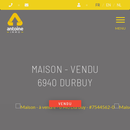
FR
EN
NL
MENU
MAISON - VENDU
6940 DURBUY
VENDU