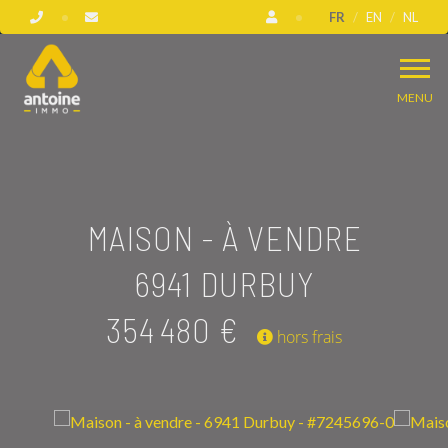
FR
EN
NL
MENU
MAISON - À VENDRE
6941 DURBUY
354 480 €
hors frais