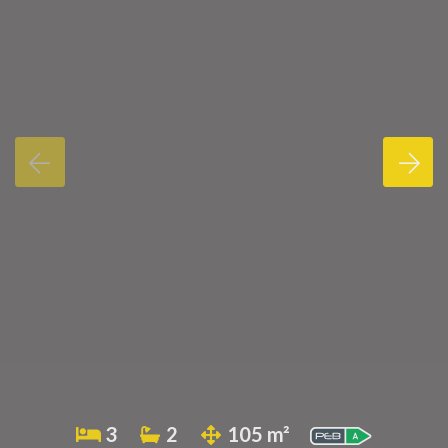
3
2
105 m²