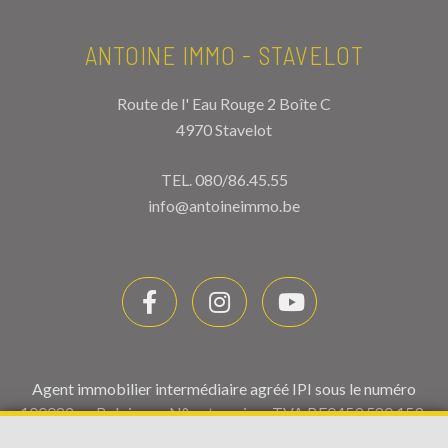
ANTOINE IMMO - STAVELOT
Route de l' Eau Rouge 2 Boîte C
4970 Stavelot
TEL.
080/86.45.55
info@antoineimmo.be
Agent immobilier intermédiaire agréé IPI sous le numéro
100082 en Belgique - N° entreprise : TVA BE0459.580.159-
Instance de contrôle: Institut professionnel des agents