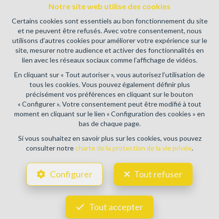
immobiliers, rue du Luxembourg 16B, 1000 Bruxelles (+32 2
Notre site web utilise des cookies
505 38 50 - info@ipi.be) - Soumis au
code déontologique de l’
Certains cookies sont essentiels au bon fonctionnement du site
IPI
et ne peuvent être refusés. Avec votre consentement, nous
utilisons d’autres cookies pour améliorer votre expérience sur le
RC professionnelle et cautionnement via AXA Belgium SA,
site, mesurer notre audience et activer des fonctionnalités en
Place du Trône 1, 1000 Bruxelles – police n° 730.390.160.
lien avec les réseaux sociaux comme l’affichage de vidéos.
Couverture valable pour les activités réalisées en Belgique
En cliquant sur « Tout autoriser », vous autorisez l’utilisation de
Conditions générales d'utilisation du site
tous les cookies. Vous pouvez également définir plus
précisément vos préférences en cliquant sur le bouton
Charte de la protection de la vie privée
« Configurer ». Votre consentement peut être modifié à tout
moment en cliquant sur le lien « Configuration des cookies » en
Configuration des cookies
bas de chaque page.
Si vous souhaitez en savoir plus sur les cookies, vous pouvez
consulter notre
charte de la protection de la vie privée
.
POWERED BY
WHISE
DESIGNED AND DEVELOPED BY
Configurer
Tout refuser
WEBULOUS.IMMO
Tout accepter