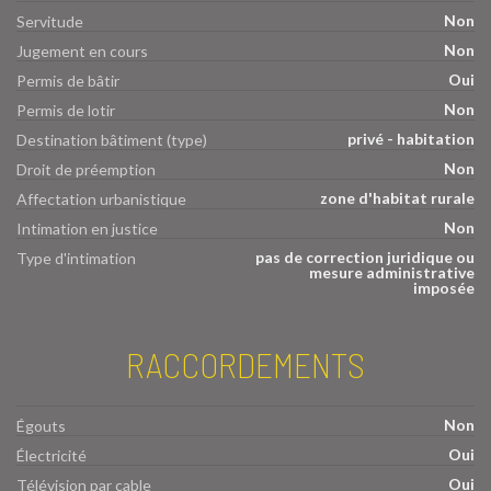
Non
Servitude
Non
Jugement en cours
Oui
Permis de bâtir
Non
Permis de lotir
privé - habitation
Destination bâtiment (type)
Non
Droit de préemption
zone d'habitat rurale
Affectation urbanistique
Non
Intimation en justice
pas de correction juridique ou
Type d'intimation
mesure administrative
imposée
RACCORDEMENTS
Non
Égouts
Oui
Électricité
Oui
Télévision par cable