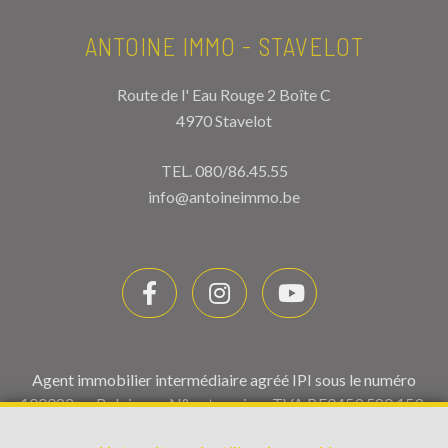
ANTOINE IMMO - STAVELOT
Route de l' Eau Rouge 2 Boîte C
4970 Stavelot
TEL.
080/86.45.55
info@antoineimmo.be
Agent immobilier intermédiaire agréé IPI sous le numéro
100082 en Belgique - N° entreprise : TVA BE0459.580.159-
Instance de contrôle: Institut professionnel des agents