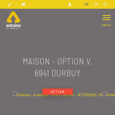
FR
EN
NL
MENU
MAISON - OPTION V.
6941 DURBUY
OPTION