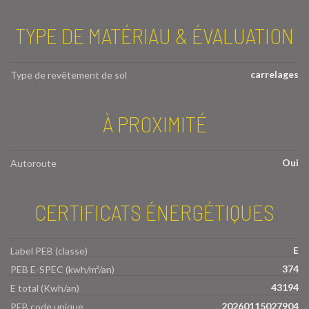
TYPE DE MATÉRIAU & ÉVALUATION
carrelages
Type de revêtement de sol
À PROXIMITÉ
Oui
Autoroute
CERTIFICATS ÉNERGÉTIQUES
E
Label PEB (classe)
374
PEB E-SPEC (kwh/m²/an)
43194
E total (Kwh/an)
20260115027904
PEB code unique