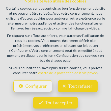
Notre site web utilise des cookies
immobiliers, rue du Luxembourg 16B, 1000 Bruxelles (+32 2
505 38 50 - info@ipi.be) - Soumis au
code déontologique de l’
Certains cookies sont essentiels au bon fonctionnement du site
IPI
et ne peuvent être refusés. Avec votre consentement, nous
utilisons d’autres cookies pour améliorer votre expérience sur le
RC professionnelle et cautionnement via AXA Belgium SA,
site, mesurer notre audience et activer des fonctionnalités en
Place du Trône 1, 1000 Bruxelles – police n° 730.390.160.
lien avec les réseaux sociaux comme l’affichage de vidéos.
Couverture valable pour les activités réalisées en Belgique
En cliquant sur « Tout autoriser », vous autorisez l’utilisation de
Conditions générales d'utilisation du site
tous les cookies. Vous pouvez également définir plus
précisément vos préférences en cliquant sur le bouton
Charte de la protection de la vie privée
« Configurer ». Votre consentement peut être modifié à tout
moment en cliquant sur le lien « Configuration des cookies » en
Configuration des cookies
bas de chaque page.
Si vous souhaitez en savoir plus sur les cookies, vous pouvez
consulter notre
charte de la protection de la vie privée
.
POWERED BY
WHISE
DESIGNED AND DEVELOPED BY
Configurer
Tout refuser
WEBULOUS.IMMO
Tout accepter