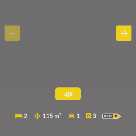
2
115 m²
1
3