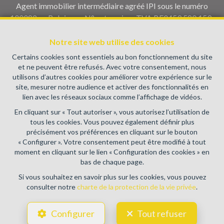
Agent immobilier intermédiaire agréé IPI sous le numéro
100082 en Belgique - N° entreprise : TVA BE0459.580.159-
Instance de contrôle: Institut professionnel des agents
immobiliers, rue du Luxembourg 16B, 1000 Bruxelles (+32 2
Notre site web utilise des cookies
505 38 50 - info@ipi.be) - Soumis au
code déontologique de l’
Certains cookies sont essentiels au bon fonctionnement du site
IPI
et ne peuvent être refusés. Avec votre consentement, nous
utilisons d’autres cookies pour améliorer votre expérience sur le
RC professionnelle et cautionnement via AXA Belgium SA,
site, mesurer notre audience et activer des fonctionnalités en
Place du Trône 1, 1000 Bruxelles – police n° 730.390.160.
lien avec les réseaux sociaux comme l’affichage de vidéos.
Couverture valable pour les activités réalisées en Belgique
En cliquant sur « Tout autoriser », vous autorisez l’utilisation de
Conditions générales d'utilisation du site
tous les cookies. Vous pouvez également définir plus
précisément vos préférences en cliquant sur le bouton
Charte de la protection de la vie privée
« Configurer ». Votre consentement peut être modifié à tout
moment en cliquant sur le lien « Configuration des cookies » en
Configuration des cookies
bas de chaque page.
Si vous souhaitez en savoir plus sur les cookies, vous pouvez
consulter notre
charte de la protection de la vie privée
.
POWERED BY
WHISE
DESIGNED AND DEVELOPED BY
Configurer
Tout refuser
WEBULOUS.IMMO