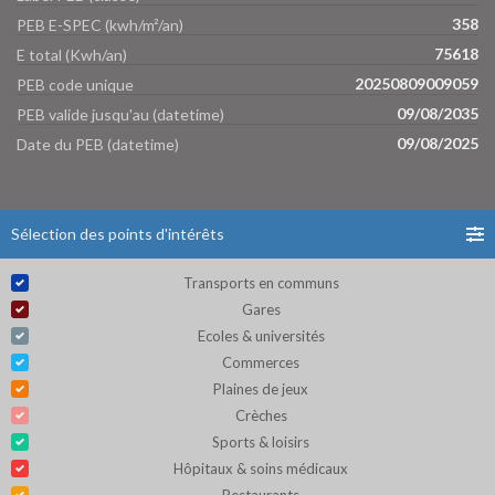
358
PEB E-SPEC (kwh/m²/an)
75618
E total (Kwh/an)
20250809009059
PEB code unique
09/08/2035
PEB valide jusqu'au (datetime)
09/08/2025
Date du PEB (datetime)
Sélection des points d'intérêts
Transports en communs
Gares
Ecoles & universités
Commerces
Plaines de jeux
Crèches
Sports & loisirs
Hôpitaux & soins médicaux
Restaurants