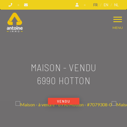
FR
EN
NL
MENU
MAISON - VENDU
6990 HOTTON
VENDU