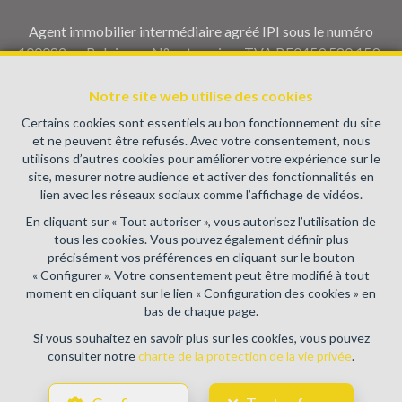
Agent immobilier intermédiaire agréé IPI sous le numéro
100082 en Belgique - N° entreprise : TVA BE0459.580.159-
Instance de contrôle: Institut professionnel des agents
Notre site web utilise des cookies
immobiliers, rue du Luxembourg 16B, 1000 Bruxelles (+32 2
505 38 50 - info@ipi.be) - Soumis au
code déontologique de l’
Certains cookies sont essentiels au bon fonctionnement du site
IPI
et ne peuvent être refusés. Avec votre consentement, nous
utilisons d’autres cookies pour améliorer votre expérience sur le
RC professionnelle et cautionnement via AXA Belgium SA,
site, mesurer notre audience et activer des fonctionnalités en
Place du Trône 1, 1000 Bruxelles – police n° 730.390.160.
lien avec les réseaux sociaux comme l’affichage de vidéos.
Couverture valable pour les activités réalisées en Belgique
En cliquant sur « Tout autoriser », vous autorisez l’utilisation de
Conditions générales d'utilisation du site
tous les cookies. Vous pouvez également définir plus
précisément vos préférences en cliquant sur le bouton
Charte de la protection de la vie privée
« Configurer ». Votre consentement peut être modifié à tout
moment en cliquant sur le lien « Configuration des cookies » en
Configuration des cookies
bas de chaque page.
Si vous souhaitez en savoir plus sur les cookies, vous pouvez
consulter notre
charte de la protection de la vie privée
.
POWERED BY
WHISE
DESIGNED AND DEVELOPED BY