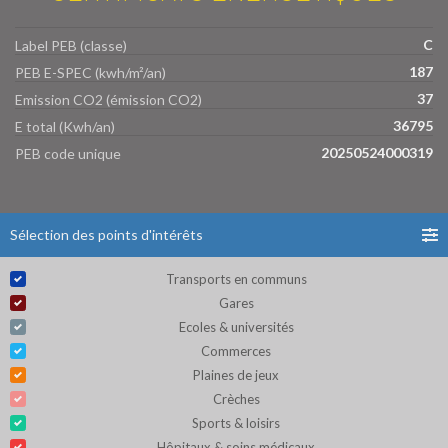
C
Label PEB (classe)
187
PEB E-SPEC (kwh/m²/an)
37
Emission CO2 (émission CO2)
36795
E total (Kwh/an)
20250524000319
PEB code unique
Sélection des points d'intérêts
Transports en communs
Gares
Ecoles & universités
Commerces
Plaines de jeux
Crèches
Sports & loisirs
Hôpitaux & soins médicaux