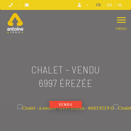
FR
EN
NL
MENU
CHALET - VENDU
6997 ÉREZÉE
VENDU