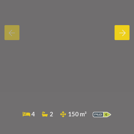
4
2
150 m²