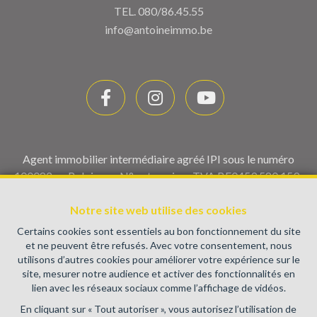
TEL.
080/86.45.55
info@antoineimmo.be
Agent immobilier intermédiaire agréé IPI sous le numéro
100082 en Belgique - N° entreprise : TVA BE0459.580.159-
Instance de contrôle: Institut professionnel des agents
immobiliers, rue du Luxembourg 16B, 1000 Bruxelles (+32 2
Notre site web utilise des cookies
505 38 50 - info@ipi.be) - Soumis au
code déontologique de l’
Certains cookies sont essentiels au bon fonctionnement du site
IPI
et ne peuvent être refusés. Avec votre consentement, nous
utilisons d’autres cookies pour améliorer votre expérience sur le
RC professionnelle et cautionnement via AXA Belgium SA,
site, mesurer notre audience et activer des fonctionnalités en
Place du Trône 1, 1000 Bruxelles – police n° 730.390.160.
lien avec les réseaux sociaux comme l’affichage de vidéos.
Couverture valable pour les activités réalisées en Belgique
En cliquant sur « Tout autoriser », vous autorisez l’utilisation de