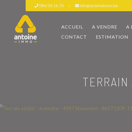
086/34.56.70
info@antoineimmo.be
ACCUEIL
A VENDRE
A
CONTACT
ESTIMATION
TERRAIN 