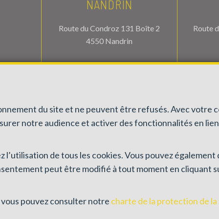
NANDRIN
Route du Condroz 131 Boîte 2
Route d
4550 Nandrin
70
TEL.
085/21.56.76
T
.be
info@antoineimmo.be
in
ionnement du site et ne peuvent être refusés. Avec votre 
esurer notre audience et activer des fonctionnalités en lie
sez l’utilisation de tous les cookies. Vous pouvez égalemen
nsentement peut être modifié à tout moment en cliquant sur
numéro 100082 en Belgique - N° entreprise : TVA BE0459.580.159- Insta
bourg 16B, 1000 Bruxelles (+32 2 505 38 50 - info@ipi.be) - Soumis au
co
m SA, Place du Trône 1, 1000 Bruxelles – police n° 730.390.160. Couvertu
s, vous pouvez consulter notre
charte de la protection de la
nérales d'utilisation du site
—
Charte de la protection de la vie privée
—
Configuratio