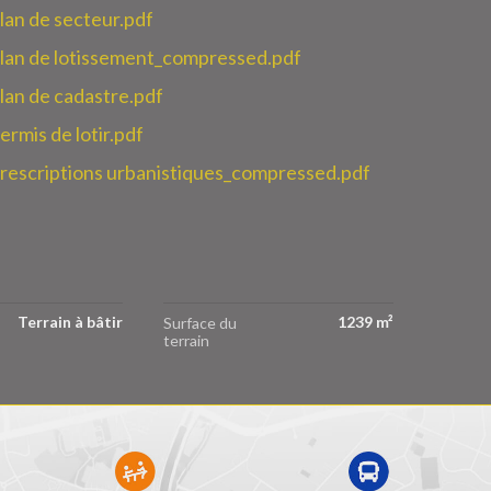
n de secteur.pdf
an de lotissement_compressed.pdf
n de cadastre.pdf
mis de lotir.pdf
scriptions urbanistiques_compressed.pdf
Terrain à bâtir
1239 m²
Surface du
terrain