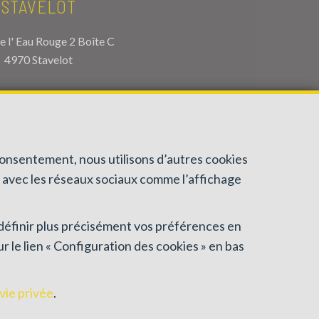
STAVELOT
e l' Eau Rouge 2 Boîte C
4970 Stavelot
EL.
080/86.45.55
fo@antoineimmo.be
consentement, nous utilisons d’autres cookies
n avec les réseaux sociaux comme l’affichage
t définir plus précisément vos préférences en
 le lien « Configuration des cookies » en bas
nce de contrôle: Institut professionnel des agents
de déontologique de l’ IPI
re valable pour les activités réalisées en Belgique
 vie privée
.
n des cookies