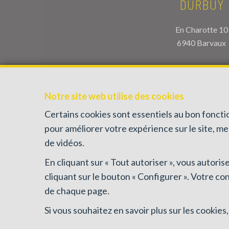
DURBUY
En Charotte 10
6940 Barvaux
TEL.
086/34.56.
info@antoineimmo
Notre site web utilise des cookies
Certains cookies sont essentiels au bon fonct
pour améliorer votre expérience sur le site, m
de vidéos.
En cliquant sur « Tout autoriser », vous autori
cliquant sur le bouton « Configurer ». Votre co
Agent immobilier intermédiaire agréé IPI sous le 
de chaque page.
immobiliers, rue du Luxem
RC professionnelle et cautionnement via AXA Belgiu
Si vous souhaitez en savoir plus sur les cookie
Conditions gé