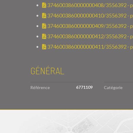
3746003860000000408/3556392 - pla
3746003860000000410/3556392 - pl
3746003860000000409/3556392 - pla
3746003860000000412/3556392 - per
3746003860000000411/3556392 - pre
GÉNÉRAL
6771109
Référence
Catégorie