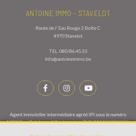
ANTOINE IMMO - STAVELOT
Route de l' Eau Rouge 2 Boîte C
4970 Stavelot
TEL.
080/86.45.55
info@antoineimmo.be
Agent immobilier intermédiaire agréé IPI sous le numéro
100082 en Belgique - N° entreprise : TVA BE0459.580.159-
Instance de contrôle: Institut professionnel des agents