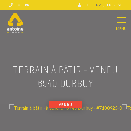
FR
EN
NL
MENU
TERRAIN À BÂTIR - VENDU
6940 DURBUY
VENDU