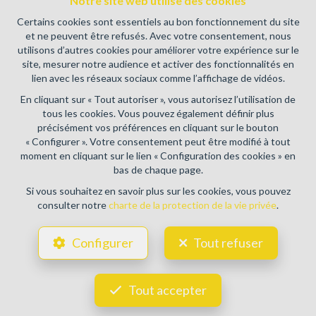
Notre site web utilise des cookies
immobiliers, rue du Luxembourg 16B, 1000 Bruxelles (+32 2
505 38 50 - info@ipi.be) - Soumis au
code déontologique de l’
Certains cookies sont essentiels au bon fonctionnement du site
IPI
et ne peuvent être refusés. Avec votre consentement, nous
utilisons d’autres cookies pour améliorer votre expérience sur le
RC professionnelle et cautionnement via AXA Belgium SA,
site, mesurer notre audience et activer des fonctionnalités en
Place du Trône 1, 1000 Bruxelles – police n° 730.390.160.
lien avec les réseaux sociaux comme l’affichage de vidéos.
Couverture valable pour les activités réalisées en Belgique
En cliquant sur « Tout autoriser », vous autorisez l’utilisation de
Conditions générales d'utilisation du site
tous les cookies. Vous pouvez également définir plus
précisément vos préférences en cliquant sur le bouton
Charte de la protection de la vie privée
« Configurer ». Votre consentement peut être modifié à tout
moment en cliquant sur le lien « Configuration des cookies » en
Configuration des cookies
bas de chaque page.
Si vous souhaitez en savoir plus sur les cookies, vous pouvez
consulter notre
charte de la protection de la vie privée
.
POWERED BY
WHISE
DESIGNED AND DEVELOPED BY
Configurer
Tout refuser
WEBULOUS.IMMO
Tout accepter