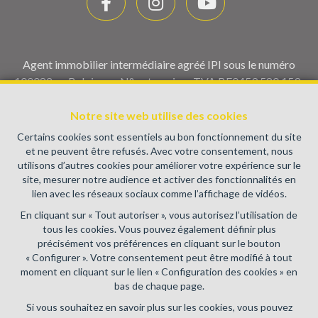
Agent immobilier intermédiaire agréé IPI sous le numéro
100082 en Belgique - N° entreprise : TVA BE0459.580.159-
Instance de contrôle: Institut professionnel des agents
immobiliers, rue du Luxembourg 16B, 1000 Bruxelles (+32 2
Notre site web utilise des cookies
505 38 50 - info@ipi.be) - Soumis au
code déontologique de l’
Certains cookies sont essentiels au bon fonctionnement du site
IPI
et ne peuvent être refusés. Avec votre consentement, nous
utilisons d’autres cookies pour améliorer votre expérience sur le
RC professionnelle et cautionnement via AXA Belgium SA,
site, mesurer notre audience et activer des fonctionnalités en
Place du Trône 1, 1000 Bruxelles – police n° 730.390.160.
lien avec les réseaux sociaux comme l’affichage de vidéos.
Couverture valable pour les activités réalisées en Belgique
En cliquant sur « Tout autoriser », vous autorisez l’utilisation de
Conditions générales d'utilisation du site
tous les cookies. Vous pouvez également définir plus
précisément vos préférences en cliquant sur le bouton
Charte de la protection de la vie privée
« Configurer ». Votre consentement peut être modifié à tout
moment en cliquant sur le lien « Configuration des cookies » en
Configuration des cookies
bas de chaque page.
Si vous souhaitez en savoir plus sur les cookies, vous pouvez