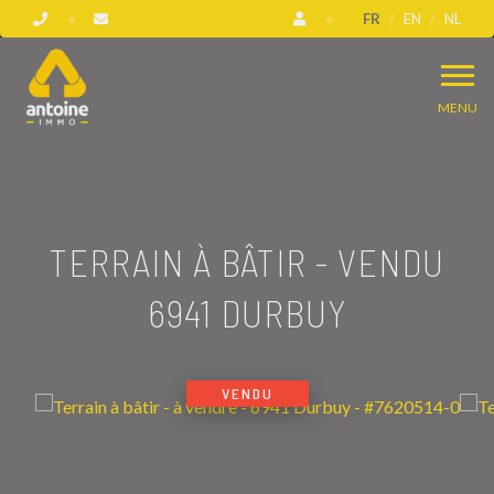
FR
EN
NL
MENU
TERRAIN À BÂTIR - VENDU
6941 DURBUY
VENDU