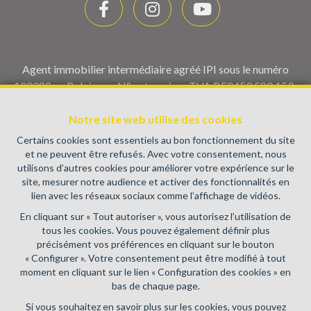
Agent immobilier intermédiaire agréé IPI sous le numéro
100082 en Belgique - N° entreprise : TVA BE0459.580.159-
Instance de contrôle: Institut professionnel des agents
immobiliers, rue du Luxembourg 16B, 1000 Bruxelles (+32 2
Notre site web utilise des cookies
505 38 50 - info@ipi.be) - Soumis au
code déontologique de l’
Certains cookies sont essentiels au bon fonctionnement du site
IPI
et ne peuvent être refusés. Avec votre consentement, nous
utilisons d’autres cookies pour améliorer votre expérience sur le
RC professionnelle et cautionnement via AXA Belgium SA,
site, mesurer notre audience et activer des fonctionnalités en
Place du Trône 1, 1000 Bruxelles – police n° 730.390.160.
lien avec les réseaux sociaux comme l’affichage de vidéos.
Couverture valable pour les activités réalisées en Belgique
En cliquant sur « Tout autoriser », vous autorisez l’utilisation de
Conditions générales d'utilisation du site
tous les cookies. Vous pouvez également définir plus
précisément vos préférences en cliquant sur le bouton
Charte de la protection de la vie privée
« Configurer ». Votre consentement peut être modifié à tout
moment en cliquant sur le lien « Configuration des cookies » en
Configuration des cookies
bas de chaque page.
Si vous souhaitez en savoir plus sur les cookies, vous pouvez