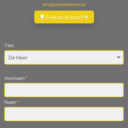
info@antoineimmo.be
Zoek op de kaart
Titel
Voornaam
*
Naam
*