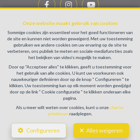
Onze website maakt gebruik van cookies
BIV-erkende vastgoedmakelaar-bemiddelaar in België, BIV
Sommige cookies zijn essentieel voor het goed functioneren van
de site en kunnen niet worden geweigerd. Met uw toestemming
N° 100082 - Ondernemingsnummer : BTW
gebruiken we andere cookies om uw ervaring op de site te
BE0459.580.159- Toezichthoudende Autoriteit :
verbeteren, ons publiek te meten en sociale-mediafuncties zoals
Beroepinstituut van Vastgoedmakelaars Luxemburgstraat,
het bekijken van video's mogelijk te maken.
16B - 1000 Brussel (+32 2 505 38 50 - info@biv.be) -
Door op "Accepteer alles" te klikken, geeft u toestemming voor
www.biv.be
-
Deontologische code
het gebruik van alle cookies. U kunt uw voorkeuren ook
BA en borgstelling via NV AXA Belgium, Troonplein 1, 1000
nauwkeuriger definiëren door op de knop " Configureren " te
Brussel (polisnr. 730.390.160) Dekking geldt voor
klikken. Uw toestemming kan op elk moment worden gewijzigd
activiteiten die in België worden uitgevoerd
door op de link " Cookie configuratie " te klikken onderaan elke
pagina.
Algemene gebruiksvoorwaarden van de website
Als u meer wilt weten over cookies, kunt u onze
charter
privéleven
raadplegen.
Charter privéleven
Cookie configuratie
Configureren
Alles weigeren