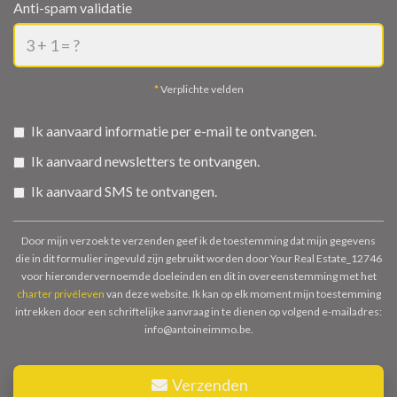
Anti-spam validatie
*
Verplichte velden
Ik aanvaard informatie per e-mail te ontvangen.
Ik aanvaard newsletters te ontvangen.
Ik aanvaard SMS te ontvangen.
Door mijn verzoek te verzenden geef ik de toestemming dat mijn gegevens
die in dit formulier ingevuld zijn gebruikt worden door Your Real Estate_12746
voor hierondervernoemde doeleinden en dit in overeenstemming met het
charter privéleven
van deze website. Ik kan op elk moment mijn toestemming
intrekken door een schriftelijke aanvraag in te dienen op volgend e-mailadres:
info@antoineimmo.be.
Verzenden