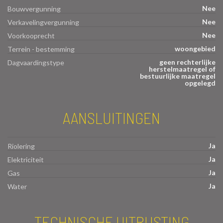
Nee
Bouwvergunning
Nee
Verkavelingvergunning
Nee
Voorkooprecht
woongebied
Terrein - bestemming
geen rechterlijke
Dagvaardingstype
herstelmaatregel of
bestuurlijke maatregel
opgelegd
AANSLUITINGEN
Ja
Riolering
Ja
Elektriciteit
Ja
Gas
Ja
Water
TECHNISCHE UITRUSTING