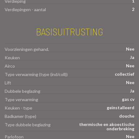
1
Verdieping
2
Verdiepingen - aantal
BASISUITRUSTING
Nee
Voorzieningen gehand.
Ja
Keuken
Nee
Airco
collectief
Type verwarming (type (ind/coll))
Nee
Lift
Ja
Dubbele beglazing
gas cv
Type verwarming
geïnstalleerd
Keuken - type
douche
Badkamer (type)
thermische en akoestische
Type dubbele beglazing
onderbreking
Nee
Parlofoon