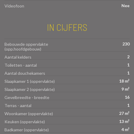
Nee
Videofoon
IN CIJFERS
230
Bebouwde oppervlakte
(opp.hoofdgebouw)
2
Aantal kelders
1
Toiletten - aantal
1
Aantal douchekamers
18 m²
Slaapkamer 1 (oppervlakte)
9 m²
Slaapkamer 2 (oppervlakte)
16
Gevelbreedte - breedte
1
Terras - aantal
27 m²
Woonkamer (oppervlakte)
13 m²
Keuken (oppervlakte)
4 m²
Badkamer (oppervlakte)