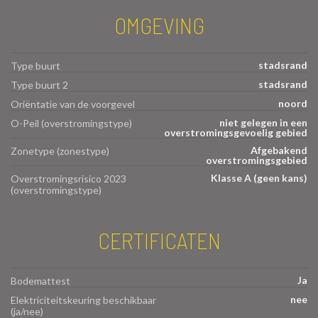
OMGEVING
stadsrand
Type buurt
stadsrand
Type buurt 2
noord
Oriëntatie van de voorgevel
niet gelegen in een
O-Peil (overstromingstype)
overstromingsgevoelig gebied
Afgebakend
Zonetype (zonestype)
overstromingsgebied
Klasse A (geen kans)
Overstromingsrisico 2023
(overstromingstype)
CERTIFICATEN
Ja
Bodemattest
nee
Elektriciteitskeuring beschikbaar
(ja/nee)