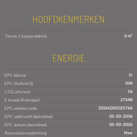
HOOFDKENMERKEN
6 m²
Terras 1 (oppervlakte)
ENERGIE
D
EPC-klasse
304
EPC (Kwh/m²/j)
56
CO2 uitstoot
27548
E totaal (Kwh/jaar)
20260305025766
EPC unieke code
05-03-2036
EPC valid until (datetime)
05-03-2026
EPC datum (datetime)
Nee
Renovatieverplichting