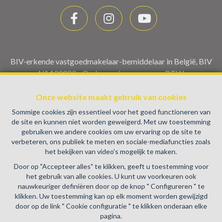
BIV-erkende vastgoedmakelaar-bemiddelaar in België, BIV
N° 100082 - Ondernemingsnummer : BTW
BE0459.580.159- Toezichthoudende Autoriteit :
Beroepinstituut van Vastgoedmakelaars Luxemburgstraat,
Onze website maakt gebruik van cookies
16B - 1000 Brussel (+32 2 505 38 50 - info@biv.be) -
Sommige cookies zijn essentieel voor het goed functioneren van
www.biv.be
-
Deontologische code
de site en kunnen niet worden geweigerd. Met uw toestemming
gebruiken we andere cookies om uw ervaring op de site te
BA en borgstelling via NV AXA Belgium, Troonplein 1, 1000
verbeteren, ons publiek te meten en sociale-mediafuncties zoals
Brussel (polisnr. 730.390.160) Dekking geldt voor
het bekijken van video's mogelijk te maken.
activiteiten die in België worden uitgevoerd
Door op "Accepteer alles" te klikken, geeft u toestemming voor
Algemene gebruiksvoorwaarden van de website
het gebruik van alle cookies. U kunt uw voorkeuren ook
nauwkeuriger definiëren door op de knop " Configureren " te
Charter privéleven
klikken. Uw toestemming kan op elk moment worden gewijzigd
door op de link " Cookie configuratie " te klikken onderaan elke
Cookie configuratie
pagina.