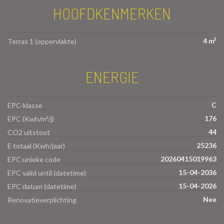
HOOFDKENMERKEN
4 m²
Terras 1 (oppervlakte)
ENERGIE
C
EPC-klasse
176
EPC (Kwh/m²/j)
44
CO2 uitstoot
25236
E totaal (Kwh/jaar)
20260415019963
EPC unieke code
15-04-2036
EPC valid until (datetime)
15-04-2026
EPC datum (datetime)
Nee
Renovatieverplichting