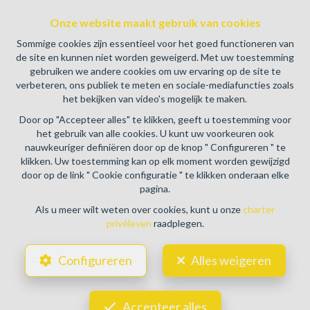
BE0459.580.159- Toezichthoudende Autoriteit :
Onze website maakt gebruik van cookies
Beroepinstituut van Vastgoedmakelaars Luxemburgstraat,
16B - 1000 Brussel (+32 2 505 38 50 - info@biv.be) -
Sommige cookies zijn essentieel voor het goed functioneren van
www.biv.be
-
Deontologische code
de site en kunnen niet worden geweigerd. Met uw toestemming
gebruiken we andere cookies om uw ervaring op de site te
BA en borgstelling via NV AXA Belgium, Troonplein 1, 1000
verbeteren, ons publiek te meten en sociale-mediafuncties zoals
Brussel (polisnr. 730.390.160) Dekking geldt voor
het bekijken van video's mogelijk te maken.
activiteiten die in België worden uitgevoerd
Door op "Accepteer alles" te klikken, geeft u toestemming voor
Algemene gebruiksvoorwaarden van de website
het gebruik van alle cookies. U kunt uw voorkeuren ook
nauwkeuriger definiëren door op de knop " Configureren " te
Charter privéleven
klikken. Uw toestemming kan op elk moment worden gewijzigd
door op de link " Cookie configuratie " te klikken onderaan elke
Cookie configuratie
pagina.
Als u meer wilt weten over cookies, kunt u onze
charter
privéleven
raadplegen.
POWERED BY
WHISE
DESIGNED AND DEVELOPED BY
Configureren
Alles weigeren
WEBULOUS.IMMO
Accepteer alles