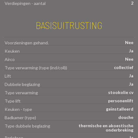
2
Verdiepingen - aantal
BASISUITRUSTING
Nee
Voorzieningen gehand.
Ja
Keuken
Nee
Airco
collectief
Type verwarming (type (ind/coll))
Ja
Lift
Ja
Dubbele beglazing
stookolie cv
Type verwarming
personenlift
Type lift
geïnstalleerd
Keuken - type
douche
Badkamer (type)
thermische en akoestische
Type dubbele beglazing
onderbreking
Ja
Parlofoon