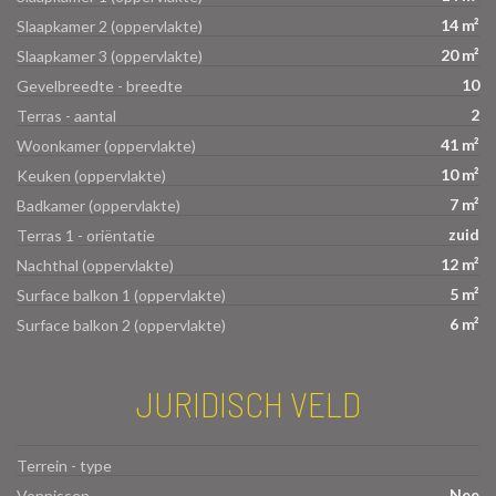
14 m²
Slaapkamer 2 (oppervlakte)
20 m²
Slaapkamer 3 (oppervlakte)
10
Gevelbreedte - breedte
2
Terras - aantal
41 m²
Woonkamer (oppervlakte)
10 m²
Keuken (oppervlakte)
7 m²
Badkamer (oppervlakte)
zuid
Terras 1 - oriëntatie
12 m²
Nachthal (oppervlakte)
5 m²
Surface balkon 1 (oppervlakte)
6 m²
Surface balkon 2 (oppervlakte)
JURIDISCH VELD
Terrein - type
Nee
Vonnissen